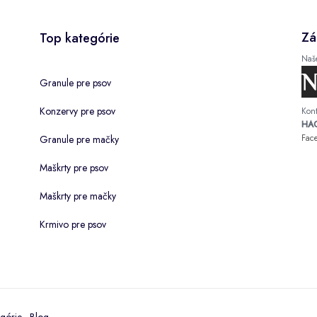
Zá
Top kategórie
Naš
Granule pre psov
Konzervy pre psov
Kont
HAC
Fac
Granule pre mačky
Maškrty pre psov
Maškrty pre mačky
Krmivo pre psov
górie
·
Blog