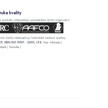
ruka kvality
e produkty zodpovedajú požiadavkám týchto organizácií:
rolu kvality zabezpečujú holandské riadiace systémy:
P, NEN ISO 9001 - 2001, I.F.S.
Viac informácií
ebook
|
Youtube
|