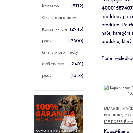
Konzervy
(5112)
40001587407
produktov po ce
Granule pre psov
produkte. Použi
Konzervy pre
(2945)
našej kategóri
psov
(2500)
produkte, ktorý 
Granule pre mačky
Počet výsledko
Maškrty pre
(2401)
psov
(1540)
MIAMOR
|
MAČK
POCHÚŤKY
,
MOK
PRE DOSPELÉ M
Kaps.Miamor F