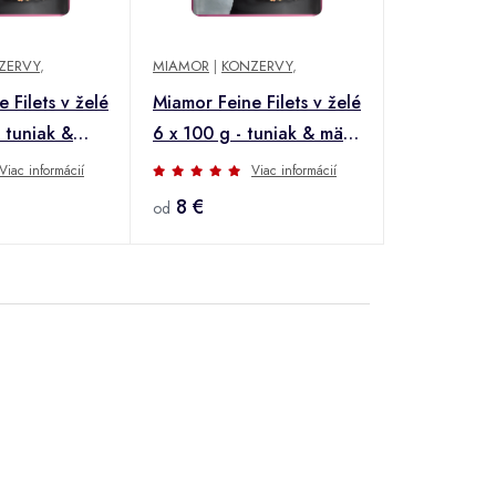
ZERVY
,
MIAMOR
|
KONZERVY
,
 Filets v želé
Miamor Feine Filets v želé
 tuniak &
6 x 100 g - tuniak & mäso
z kraba
Viac informácií
Viac informácií
8 €
od