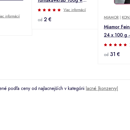
tuniaka+krab 100g +
Množstevná zľava
Viac informácií
iac informácií
MIAMOR
|
KON
2 €
od
Miamor Feine
24 x 100 g -
mäso z raka
31 €
od
né podľa ceny od najlacnejších v kategórii
lacné |konzervy|