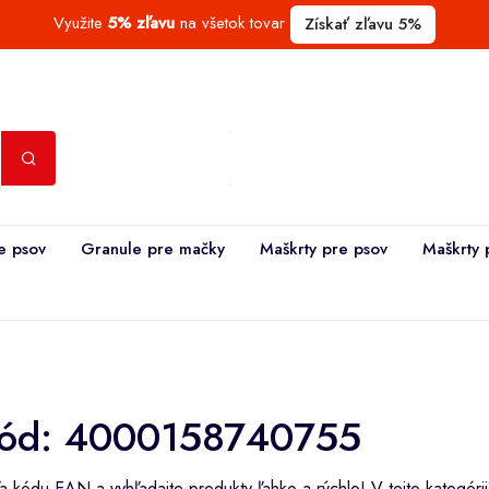
Využite
5% zľavu
na všetok tovar
Získať zľavu 5%
e psov
Granule pre mačky
Maškrty pre psov
Maškrty 
ód: 4000158740755
 kódu EAN a vyhľadajte produkty ľahko a rýchlo! V tejto kategóri