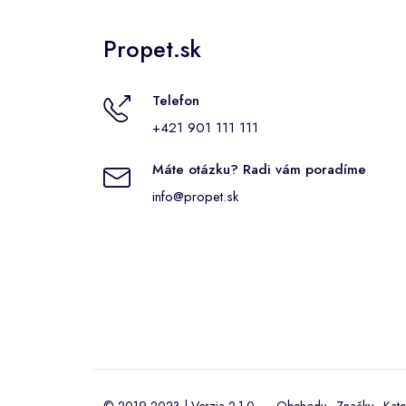
Propet.sk
Telefon
+421 901 111 111
Máte otázku? Radi vám poradíme
info@propet.sk
© 2019-2023 | Verzia 2.1.0
Obchody
·
Značky
·
Kate