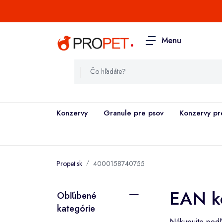
.
Menu
Konzervy
Granule pre psov
Konzervy pr
Propet.sk
4000158740755
EAN k
Obľúbené
kategórie
Nákupujte podľa