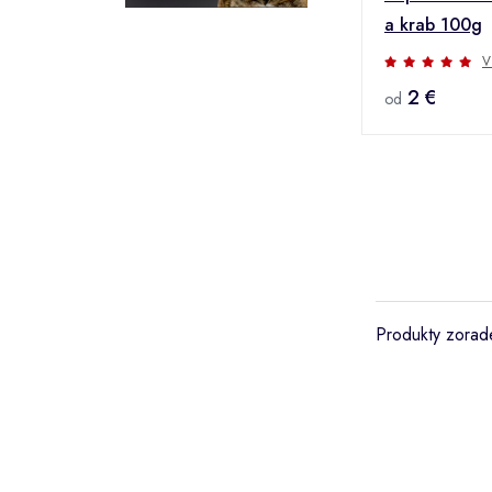
a krab 100g
V
2 €
od
Produkty zorade