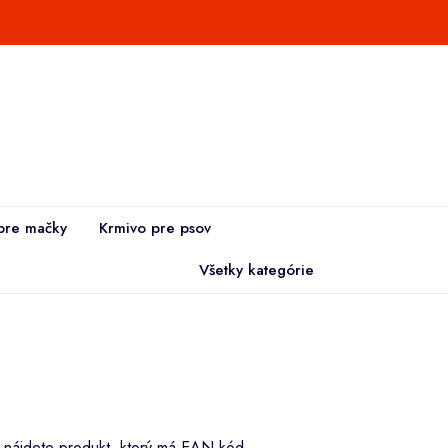
pre mačky
Krmivo pre psov
Všetky kategórie
i nájdete produkt, ktorý má EAN kód