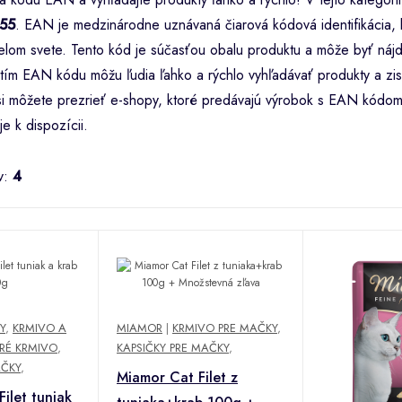
55
. EAN je medzinárodne uznávaná čiarová kódová identifikácia, k
lom svete. Tento kód je súčasťou obalu produktu a môže byť nájd
tím EAN kódu môžu ľudia ľahko a rýchlo vyhľadávať produkty a zist
i si môžete prezrieť e-shopy, ktoré predávajú výrobok s EAN kódo
je k dispozícii.
v:
4
Y
,
KRMIVO A
MIAMOR
|
KRMIVO PRE MAČKY
,
RÉ KRMIVO
,
KAPSIČKY PRE MAČKY
,
AČKY
,
Miamor Cat Filet z
ilet tuniak