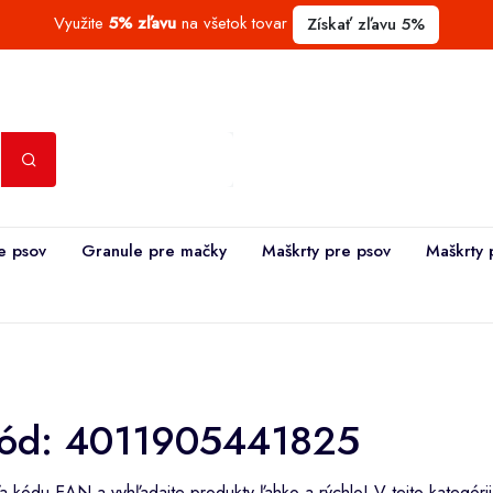
Využite
5% zľavu
na všetok tovar
Získať zľavu 5%
e psov
Granule pre mačky
Maškrty pre psov
Maškrty 
ód: 4011905441825
 kódu EAN a vyhľadajte produkty ľahko a rýchlo! V tejto kategóri