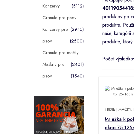
Konzervy
(5112)
40119054418
produktov po ce
Granule pre psov
produkte. Použi
Konzervy pre
(2945)
našej kategóri
psov
(2500)
produkte, ktorý 
Granule pre mačky
Počet výsledko
Maškrty pre
(2401)
psov
(1540)
TRIXIE
|
MAČKY
,
Mriežka k po
okno 75-125/