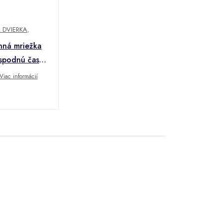
A DVIERKA
,
anná mriežka
 spodnú časť
ná - 2 kusy
Viac informácií