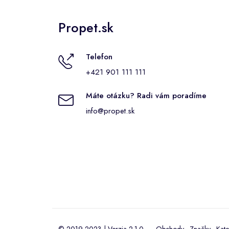
Propet.sk
Telefon
+421 901 111 111
Máte otázku? Radi vám poradíme
info@propet.sk
© 2019-2023 | Verzia 2.1.0
Obchody
·
Značky
·
Kate