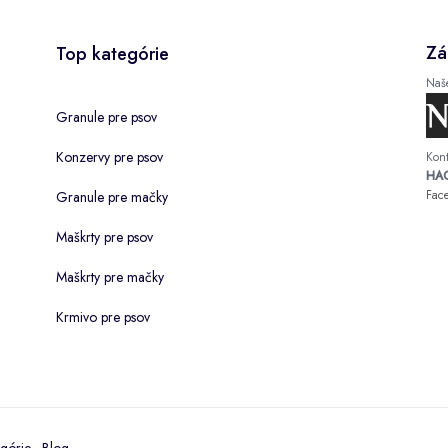
Zá
Top kategórie
Naš
Granule pre psov
Konzervy pre psov
Kont
HAC
Fac
Granule pre mačky
Maškrty pre psov
Maškrty pre mačky
Krmivo pre psov
górie
·
Blog