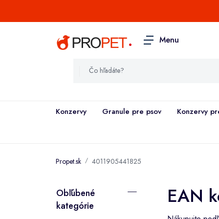
.
Menu
Konzervy
Granule pre psov
Konzervy pr
Propet.sk
4011905441825
EAN k
Obľúbené
kategórie
Nákupujte podľa