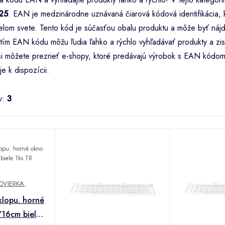
25
. EAN je medzinárodne uznávaná čiarová kódová identifikácia, kt
lom svete. Tento kód je súčasťou obalu produktu a môže byť nájd
tím EAN kódu môžu ľudia ľahko a rýchlo vyhľadávať produkty a zist
i si môžete prezrieť e-shopy, ktoré predávajú výrobok s EAN kódo
je k dispozícii.
v:
3
DVIERKA
,
klopu. horné
16cm biele