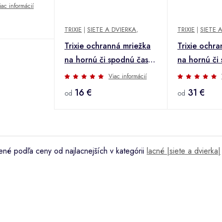
iac informácií
TRIXIE
|
SIETE A DVIERKA
,
TRIXIE
|
SIETE 
Trixie ochranná mriežka
Trixie ochr
na hornú či spodnú časť
na hornú či
okien, výsuvná - 1 kus
okien, výsuv
Viac informácií
16 €
31 €
od
od
né podľa ceny od najlacnejších v kategórii
lacné |siete a dvierka|