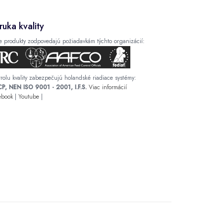
ruka kvality
e produkty zodpovedajú požiadavkám týchto organizácií:
rolu kvality zabezpečujú holandské riadiace systémy:
P, NEN ISO 9001 - 2001, I.F.S.
Viac informácií
ebook
|
Youtube
|