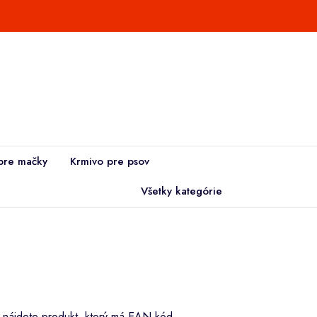
pre mačky
Krmivo pre psov
Všetky kategórie
i nájdete produkt, ktorý má EAN kód