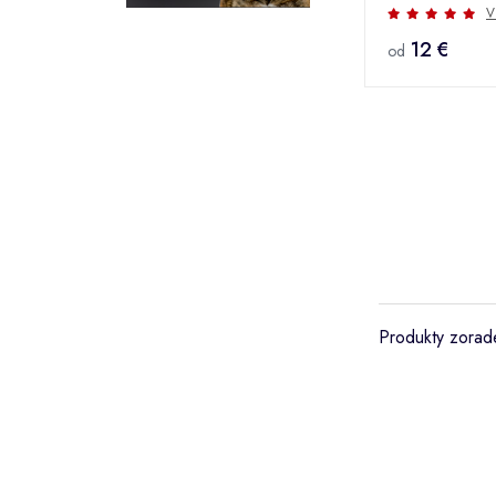
1ks TR
V
12 €
od
Produkty zorade