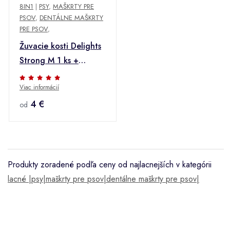
8IN1
|
PSY
,
MAŠKRTY PRE
PSOV
,
DENTÁLNE MAŠKRTY
PRE PSOV
,
Žuvacie kosti Delights
Strong M 1 ks +
Množstevná zľava
Viac informácií
4 €
od
Produkty zoradené podľa ceny od najlacnejších v kategórii
lacné |psy|maškrty pre psov|dentálne maškrty pre psov|