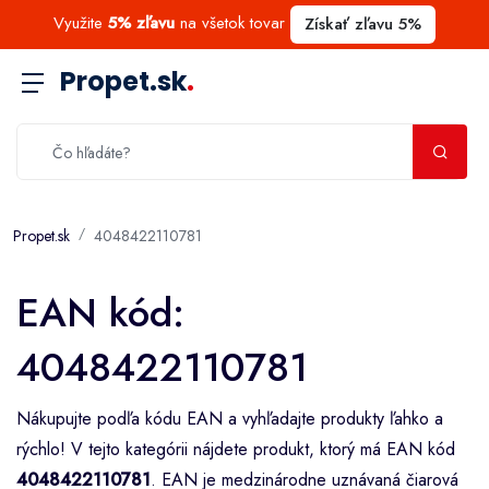
Využite
5% zľavu
na všetok tovar
Získať zľavu 5%
Propet.sk
.
Propet.sk
4048422110781
EAN kód:
4048422110781
Nákupujte podľa kódu EAN a vyhľadajte produkty ľahko a
rýchlo! V tejto kategórii nájdete produkt, ktorý má EAN kód
4048422110781
. EAN je medzinárodne uznávaná čiarová