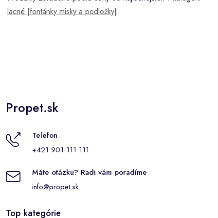
lacné |fontánky misky a podložky|
Propet.sk
Telefon
+421 901 111 111
Máte otázku? Radi vám poradíme
info@propet.sk
Top kategórie