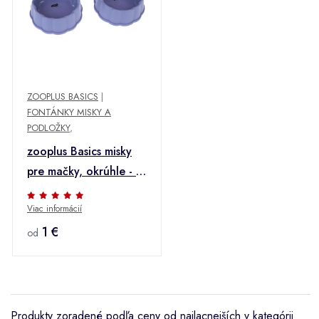
ZOOPLUS BASICS
|
FONTÁNKY MISKY A
PODLOŽKY
,
zooplus Basics misky
pre mačky, okrúhle - 2
x 300 ml
Viac informácií
1 €
od
Produkty zoradené podľa ceny od najlacnejších v kategórii