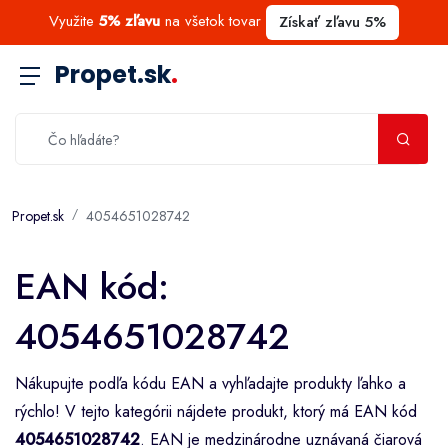
Využite
5% zľavu
na všetok tovar
Získať zľavu 5%
Propet.sk
.
Propet.sk
4054651028742
EAN kód:
4054651028742
Nákupujte podľa kódu EAN a vyhľadajte produkty ľahko a
rýchlo! V tejto kategórii nájdete produkt, ktorý má EAN kód
4054651028742
. EAN je medzinárodne uznávaná čiarová