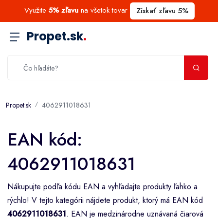
Využite
5% zľavu
na všetok tovar
Získať zľavu 5%
Propet.sk
.
Propet.sk
4062911018631
EAN kód:
4062911018631
Nákupujte podľa kódu EAN a vyhľadajte produkty ľahko a
rýchlo! V tejto kategórii nájdete produkt, ktorý má EAN kód
4062911018631
. EAN je medzinárodne uznávaná čiarová