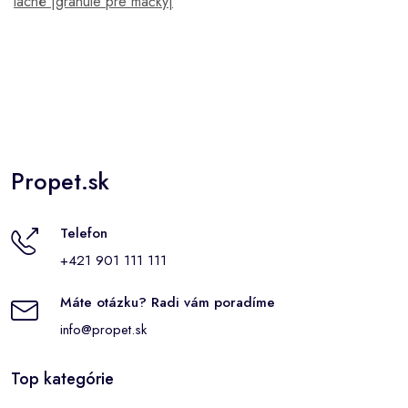
lacné |granule pre mačky|
Propet.sk
Telefon
+421 901 111 111
Máte otázku? Radi vám poradíme
info@propet.sk
Top kategórie