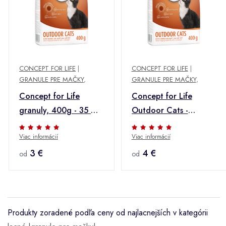
CONCEPT FOR LIFE
|
CONCEPT FOR LIFE
|
GRANULE PRE MAČKY
,
GRANULE PRE MAČKY
,
Concept for Life
Concept for Life
granuly, 400g - 35 %
Outdoor Cats -
zľava - Outdoor Cats -
vylepšená receptúra -
Viac informácií
Viac informácií
vylepšená receptúra
400 g
3 €
4 €
od
od
Produkty zoradené podľa ceny od najlacnejších v kategórii