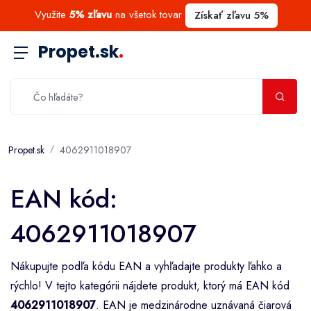
Využite
5% zľavu
na všetok tovar
Získať zľavu 5%
Propet.sk
.
Propet.sk
4062911018907
EAN kód:
4062911018907
Nákupujte podľa kódu EAN a vyhľadajte produkty ľahko a
rýchlo! V tejto kategórii nájdete produkt, ktorý má EAN kód
4062911018907
. EAN je medzinárodne uznávaná čiarová