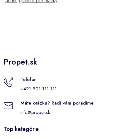
lacné |granule pre mačky|
Propet.sk
Telefon
+421 901 111 111
Máte otázku? Radi vám poradíme
info@propet.sk
Top kategórie