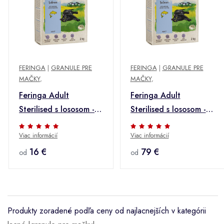
FERINGA
|
GRANULE PRE
FERINGA
|
GRANULE PRE
MAČKY
,
MAČKY
,
Feringa Adult
Feringa Adult
Sterilised s lososom - 2
Sterilised s lososom -
kg
výhodné balenie: 10
Viac informácií
Viac informácií
kg (5 x 2 kg)
16 €
79 €
od
od
Produkty zoradené podľa ceny od najlacnejších v kategórii