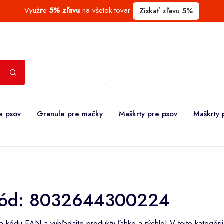
Využite
5% zľavu
na všetok tovar
Získať zľavu 5%
e psov
Granule pre mačky
Maškrty pre psov
Maškrty 
ód: 8032644300224
 kódu EAN a vyhľadajte produkty ľahko a rýchlo! V tejto kategóri