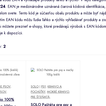
224
. EAN je medzinárodne uznávaná čiarová kódová identifikácia, k
lom svete. Tento kód je súčasťou obalu produktu a môže byť nájd
tím EAN kódu môžu ľudia ľahko a rýchlo vyhľadávať produkty a zist
i si môžete prezrieť e-shopy, ktoré predávajú výrobok s EAN kódo
je k dispozícii.
v:
2
RE PSOV
,
SOLO
|
PSY
,
KRMIVO A
PSOV
,
POCHÚŤKY
,
MOKRÉ KRMIVO
,
PRE ŠTEŇATÁ
,
io 100%
SOLO Paštéta pre psy a