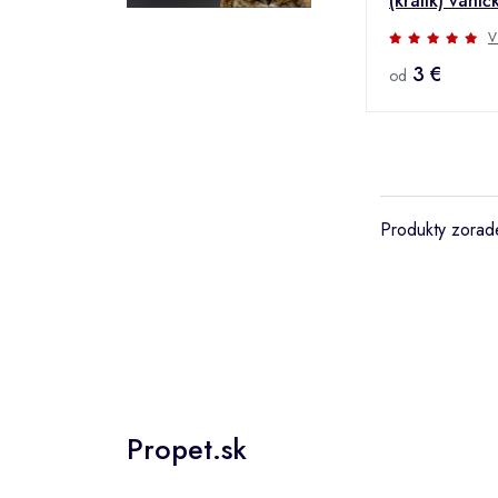
(králik) vani
Množstevná z
V
3 €
od
Produkty zorade
Propet.sk