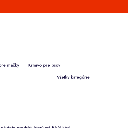
pre mačky
Krmivo pre psov
Všetky kategórie
i nájdete produkt, ktorý má EAN kód