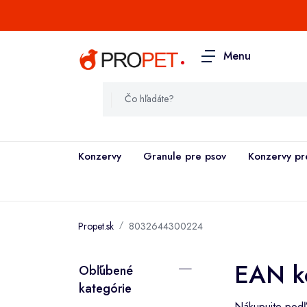
.
Menu
Konzervy
Granule pre psov
Konzervy pr
Propet.sk
8032644300224
EAN k
Obľúbené
kategórie
Nákupujte podľa