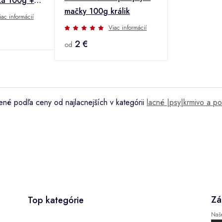
čka 100g +
mačky 100g králik
ľava
iac informácií
Viac informácií
2 €
od
né podľa ceny od najlacnejších v kategórii
lacné |psy|krmivo a p
Zá
Top kategórie
Naš