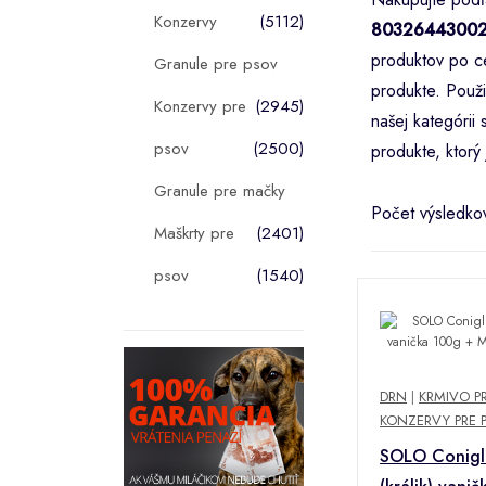
Konzervy
(5112)
8032644300
produktov po ce
Granule pre psov
produkte. Použi
Konzervy pre
(2945)
našej kategóri
psov
(2500)
produkte, ktorý 
Granule pre mačky
Počet výsledko
Maškrty pre
(2401)
psov
(1540)
DRN
|
KRMIVO P
KONZERVY PRE 
SOLO Conigl