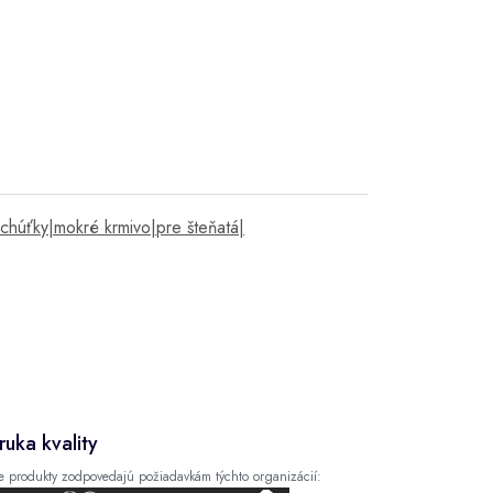
ochúťky|mokré krmivo|pre šteňatá|
ruka kvality
e produkty zodpovedajú požiadavkám týchto organizácií: