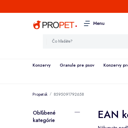
.
Menu
Konzervy
Granule pre psov
Konzervy pr
Propet.sk
8595091792658
EAN k
Obľúbené
kategórie
Nákupujte podľa