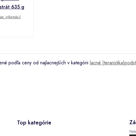
strát 635 g
iac informácií
né podľa ceny od najlacnejších v kategórii
lacné |teraristika|podst
Zá
Top kategórie
Naš