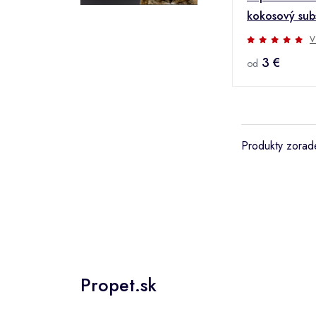
kokosový sub
V
3 €
od
Produkty zorade
Propet.sk