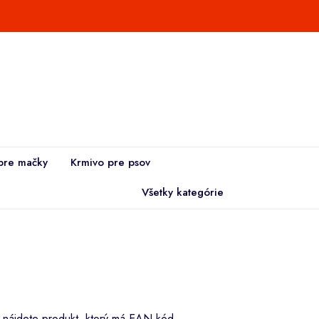
pre mačky
Krmivo pre psov
Všetky kategórie
i nájdete produkt, ktorý má EAN kód