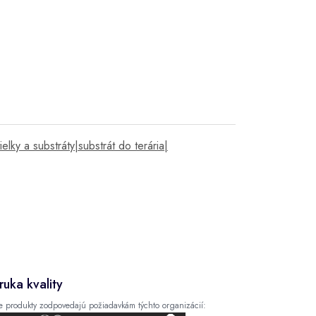
ielky a substráty|substrát do terária|
ruka kvality
e produkty zodpovedajú požiadavkám týchto organizácií: