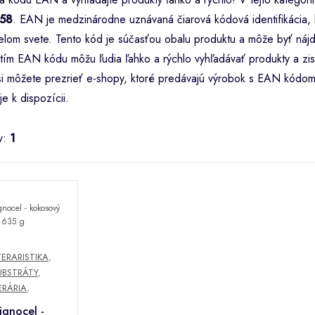
58
. EAN je medzinárodne uznávaná čiarová kódová identifikácia, k
lom svete. Tento kód je súčasťou obalu produktu a môže byť nájd
tím EAN kódu môžu ľudia ľahko a rýchlo vyhľadávať produkty a zist
i si môžete prezrieť e-shopy, ktoré predávajú výrobok s EAN kódo
je k dispozícii.
v:
1
TERARISTIKA
,
UBSTRÁTY
,
ERÁRIA
,
ignocel -