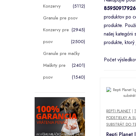
Konzervy
(5112)
85950917926
produktov po ce
Granule pre psov
produkte. Použi
Konzervy pre
(2945)
našej kategóri
psov
(2500)
produkte, ktorý 
Granule pre mačky
Počet výsledko
Maškrty pre
(2401)
psov
(1540)
REPTI PLANET
|
PODSTIELKY A S
SUBSTRÁT DO T
Repti Planet l