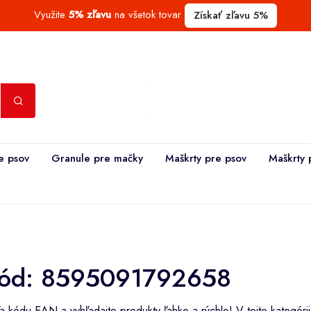
Využite
5% zľavu
na všetok tovar
Získať zľavu 5%
e psov
Granule pre mačky
Maškrty pre psov
Maškrty 
ód: 8595091792658
 kódu EAN a vyhľadajte produkty ľahko a rýchlo! V tejto kategóri