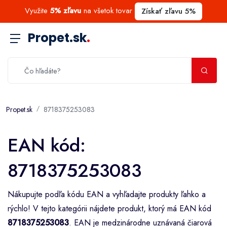
Využite
5% zľavu
na všetok tovar
Získať zľavu 5%
Propet.sk
.
Propet.sk
8718375253083
EAN kód:
8718375253083
Nákupujte podľa kódu EAN a vyhľadajte produkty ľahko a
rýchlo! V tejto kategórii nájdete produkt, ktorý má EAN kód
8718375253083
. EAN je medzinárodne uznávaná čiarová