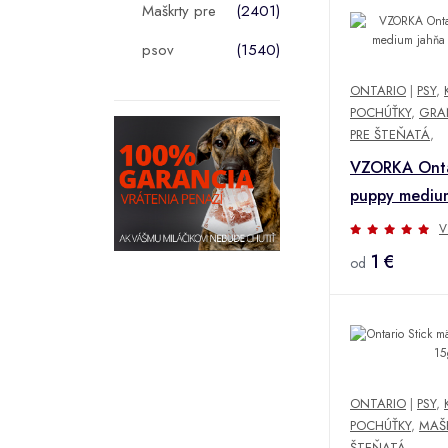
Maškrty pre
(2401)
psov
(1540)
ONTARIO
|
PSY
,
POCHÚŤKY
,
GRAN
PRE ŠTEŇATÁ
,
VZORKA Onta
puppy mediu
ryža 0,1 kg
V
1 €
od
ONTARIO
|
PSY
,
POCHÚŤKY
,
MAŠ
ŠTEŇATÁ
,