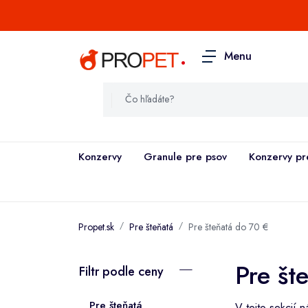
.
Menu
Konzervy
Granule pre psov
Konzervy pr
Propet.sk
Pre šteňatá
Pre šteňatá do 70 €
Pre št
Filtr podle ceny
Pre šteňatá
V tejto sekcií 