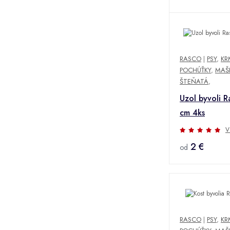
RASCO
|
PSY
,
KR
POCHÚŤKY
,
MAŠ
ŠTEŇATÁ
,
Uzol byvoli 
cm 4ks
V
2 €
od
RASCO
|
PSY
,
KR