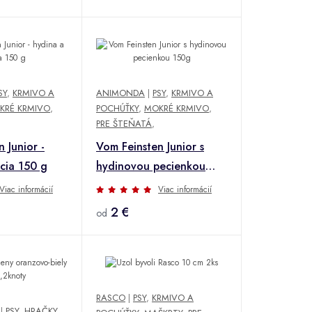
SY
,
KRMIVO A
ANIMONDA
|
PSY
,
KRMIVO A
KRÉ KRMIVO
,
POCHÚŤKY
,
MOKRÉ KRMIVO
,
PRE ŠTEŇATÁ
,
 Junior -
Vom Feinsten Junior s
dcia 150 g
hydinovou pecienkou
150g
Viac informácií
Viac informácií
2 €
od
RASCO
|
PSY
,
KRMIVO A
|
PSY
,
HRAČKY
,