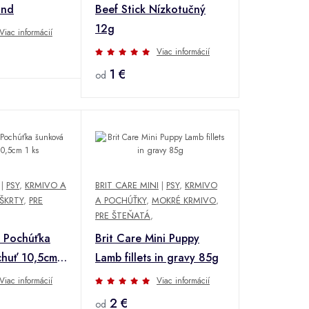
ind
Beef Stick Nízkotučný
12g
Viac informácií
Viac informácií
1 €
od
|
PSY
,
KRMIVO A
BRIT CARE MINI
|
PSY
,
KRMIVO
ŠKRTY
,
PRE
A POCHÚŤKY
,
MOKRÉ KRMIVO
,
PRE ŠTEŇATÁ
,
 Pochúťka
Brit Care Mini Puppy
chuť 10,5cm 1
Lamb fillets in gravy 85g
Viac informácií
Viac informácií
2 €
od