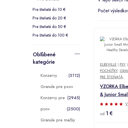
Pre šteňatá do 10 €
Počet výsledko
Pre šteňatá do 20 €
Pre šteňatá do 50 €
Pre šteňatá do 100 €
Obľúbené
kategórie
ELBEVILLE
|
PSY
,
POCHÚŤKY
,
GRAN
Konzervy
(5112)
PRE ŠTEŇATÁ
,
VZORKA Elbev
Granule pre psov
& Junior Smal
Konzervy pre
(2945)
Turkey Healt
V
psov
(2500)
Development
1 €
od
Granule pre mačky