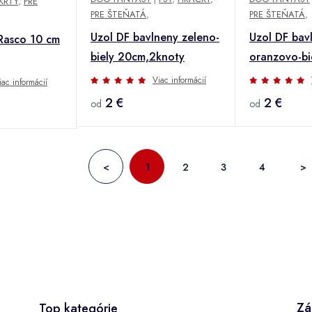
KRTY
,
PRE
PRE ŠTEŇATÁ
,
PRE ŠTEŇATÁ
,
Uzol DF bavlneny zeleno-
Uzol DF bav
 Rasco 10 cm
biely 20cm,2knoty
oranzovo-bi
20cm,2knot
Viac informácií
iac informácií
2 €
2 €
od
od
<
1
2
3
4
>
Zá
Top kategórie