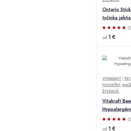
Ontario Stic
tyčinka jahň
V
1 €
od
VITAKRAFT
|
PSY
POCHÚŤKY
,
MAŠ
ŠTEŇATÁ
,
Vitakraft Bee
Hypoalergén
V
1 €
od