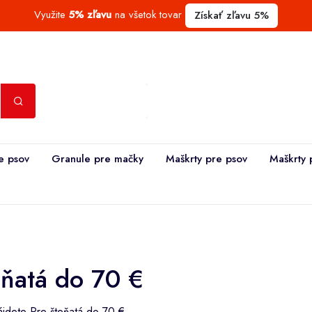
Využite
5% zľavu
na všetok tovar
Získať zľavu 5%
e psov
Granule pre mačky
Maškrty pre psov
Maškrty 
eňatá do 70 €
nájdete Pre šteňatá do 70 €.