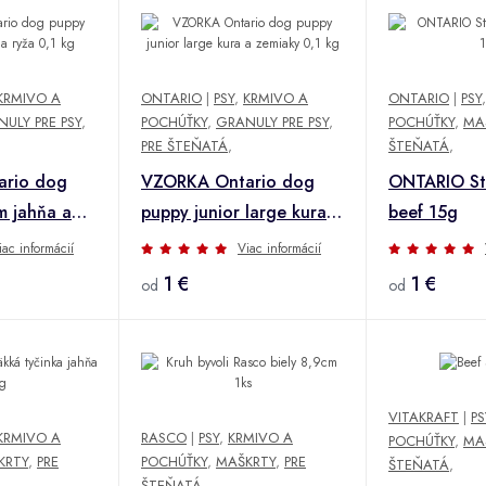
KRMIVO A
ONTARIO
|
PSY
,
KRMIVO A
ONTARIO
|
PSY
ULY PRE PSY
,
POCHÚŤKY
,
GRANULY PRE PSY
,
POCHÚŤKY
,
MA
PRE ŠTEŇATÁ
,
ŠTEŇATÁ
,
rio dog
VZORKA Ontario dog
ONTARIO Sti
m jahňa a
puppy junior large kura a
beef 15g
zemiaky 0,1 kg
iac informácií
Viac informácií
1 €
1 €
od
od
VITAKRAFT
|
PS
KRMIVO A
RASCO
|
PSY
,
KRMIVO A
POCHÚŤKY
,
MA
KRTY
,
PRE
POCHÚŤKY
,
MAŠKRTY
,
PRE
ŠTEŇATÁ
,
ŠTEŇATÁ
,