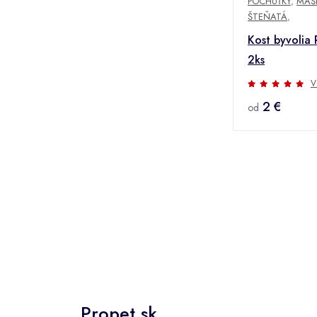
POCHÚŤKY
,
MAŠ
ŠTEŇATÁ
,
Kost byvolia
2ks
V
2 €
od
Propet.sk