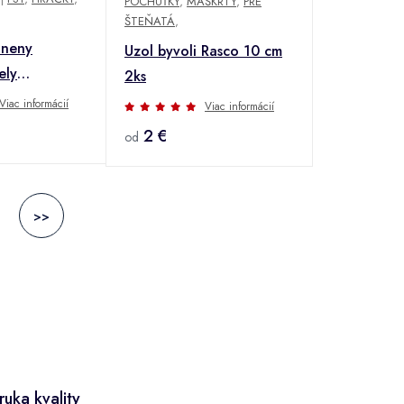
POCHÚŤKY
,
MAŠKRTY
,
PRE
ŠTEŇATÁ
,
lneny
Uzol byvoli Rasco 10 cm
ely
2ks
y
Viac informácií
Viac informácií
2 €
od
>>
ruka kvality