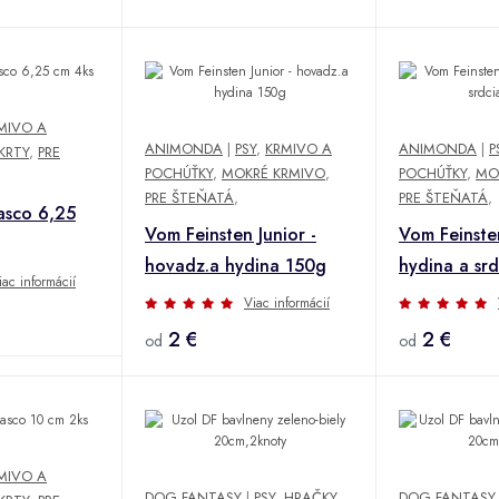
MIVO A
ANIMONDA
|
PSY
,
KRMIVO A
ANIMONDA
|
P
KRTY
,
PRE
POCHÚŤKY
,
MOKRÉ KRMIVO
,
POCHÚŤKY
,
MO
PRE ŠTEŇATÁ
,
PRE ŠTEŇATÁ
,
Rasco 6,25
Vom Feinsten Junior -
Vom Feinsten
hovadz.a hydina 150g
hydina a sr
iac informácií
Viac informácií
2 €
2 €
od
od
MIVO A
DOG FANTASY
|
PSY
,
HRAČKY
,
DOG FANTASY