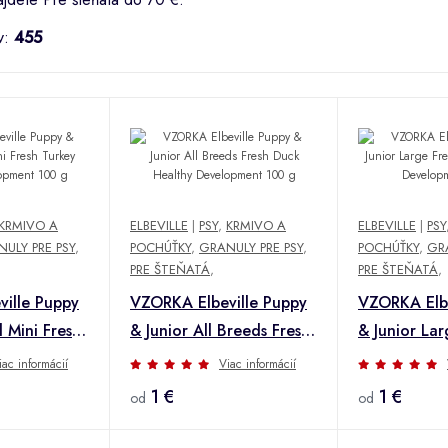
v:
455
KRMIVO A
ELBEVILLE
|
PSY
,
KRMIVO A
ELBEVILLE
|
PSY
ULY PRE PSY
,
POCHÚŤKY
,
GRANULY PRE PSY
,
POCHÚŤKY
,
GRA
PRE ŠTEŇATÁ
,
PRE ŠTEŇATÁ
,
ille Puppy
VZORKA Elbeville Puppy
VZORKA Elbe
l Mini Fresh
& Junior All Breeds Fresh
& Junior Lar
hy
Duck Healthy
Turkey Heal
iac informácií
Viac informácií
 100 g
Development 100 g
Developmen
1 €
1 €
od
od