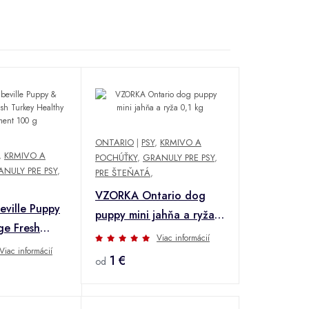
ONTARIO
|
PSY
,
KRMIVO A
,
KRMIVO A
POCHÚŤKY
,
GRANULY PRE PSY
,
NULY PRE PSY
,
PRE ŠTEŇATÁ
,
VZORKA Ontario dog
ville Puppy
puppy mini jahňa a ryža
ge Fresh
0,1 kg
Viac informácií
thy
Viac informácií
1 €
od
t 100 g