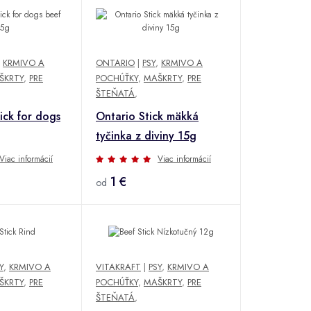
,
KRMIVO A
ONTARIO
|
PSY
,
KRMIVO A
ŠKRTY
,
PRE
POCHÚŤKY
,
MAŠKRTY
,
PRE
ŠTEŇATÁ
,
ck for dogs
Ontario Stick mäkká
tyčinka z diviny 15g
Viac informácií
Viac informácií
1 €
od
Y
,
KRMIVO A
VITAKRAFT
|
PSY
,
KRMIVO A
ŠKRTY
,
PRE
POCHÚŤKY
,
MAŠKRTY
,
PRE
ŠTEŇATÁ
,