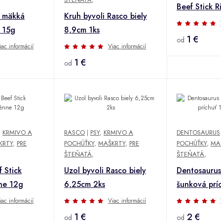
Beef Stick R
k mäkká
Kruh byvoli Rasco biely
a 15g
8,9cm 1ks
1 €
od
iac informácií
Viac informácií
1 €
od
,
KRMIVO A
RASCO
|
PSY
,
KRMIVO A
DENTOSAURUS
KRTY
,
PRE
POCHÚŤKY
,
MAŠKRTY
,
PRE
POCHÚŤKY
,
MA
ŠTEŇATÁ
,
ŠTEŇATÁ
,
f Stick
Uzol byvoli Rasco biely
Dentosaurus
ne 12g
6,25cm 2ks
šunková prí
ks
iac informácií
Viac informácií
1 €
2 €
od
od