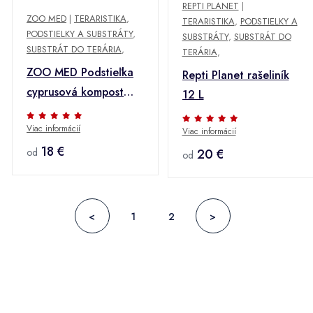
REPTI PLANET
|
ZOO MED
|
TERARISTIKA
,
TERARISTIKA
,
PODSTIELKY A
PODSTIELKY A SUBSTRÁTY
,
SUBSTRÁTY
,
SUBSTRÁT DO
SUBSTRÁT DO TERÁRIA
,
TERÁRIA
,
ZOO MED Podstieľka
Repti Planet rašeliník
cyprusová kompost
12 L
8,8 l
Viac informácií
Viac informácií
18 €
20 €
od
od
<
1
2
>