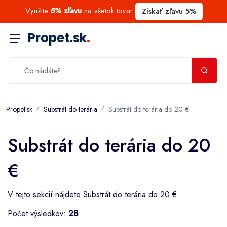
Využite
5% zľavu
na všetok tovar
Získať zľavu 5%
Propet.sk
.
Propet.sk
Substrát do terária
Substrát do terária do 20 €
Substrát do terária do 20
€
V tejto sekcií nájdete Substrát do terária do 20 €.
Počet výsledkov:
28