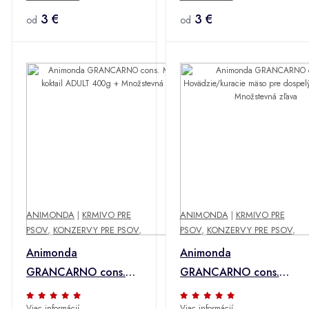
Množstevná zľava
3 €
400g + Množstevná
3 €
od
od
zľava
ANIMONDA
|
KRMIVO PRE
ANIMONDA
|
KRMIVO PRE
PSOV
,
KONZERVY PRE PSOV
,
PSOV
,
KONZERVY PRE PSOV
,
Animonda
Animonda
GRANCARNO cons.
GRANCARNO cons.
Mäsový koktail ADULT
Hovädzie/kuracie
Viac informácií
Viac informácií