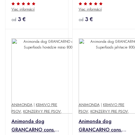
ADULT jelen/jablko
ADULT srdce 400g +
Viac informácií
Viac informácií
400g + Množstevná
Množstevná zľava
zľava
3 €
3 €
od
od
ANIMONDA
|
KRMIVO PRE
ANIMONDA
|
KRMIVO PRE
PSOV
,
KONZERVY PRE PSOV
,
PSOV
,
KONZERVY PRE PSOV
,
Animonda dog
Animonda dog
GRANCARNO cons.
GRANCARNO cons.