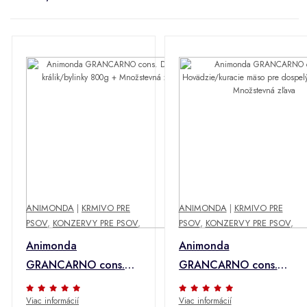
ANIMONDA
|
KRMIVO PRE
ANIMONDA
|
KRMIVO PRE
PSOV
,
KONZERVY PRE PSOV
,
PSOV
,
KONZERVY PRE PSOV
,
Animonda
Animonda
GRANCARNO cons.
GRANCARNO cons.
Dospelý králik/bylinky
Hovädzie/kuracie
Viac informácií
Viac informácií
800g + Množstevná
mäso pre dospelých