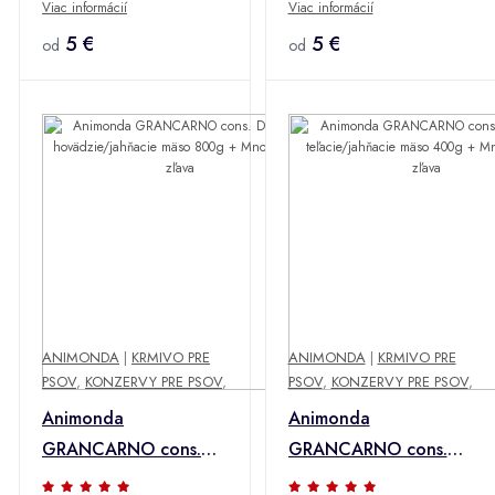
Viac informácií
Viac informácií
800g + Množstevná
srdce ADULT 800g +
zľava
5 €
Množstevná zľava
5 €
od
od
ANIMONDA
|
KRMIVO PRE
ANIMONDA
|
KRMIVO PRE
PSOV
,
KONZERVY PRE PSOV
,
PSOV
,
KONZERVY PRE PSOV
,
Animonda
Animonda
GRANCARNO cons.
GRANCARNO cons.
DOSPELÍ
SENIOR