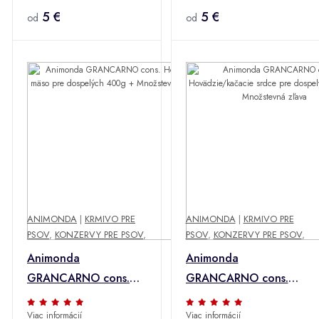
zľava
5 €
800g + Množstevná
5 €
od
od
zľava
ANIMONDA
|
KRMIVO PRE
ANIMONDA
|
KRMIVO PRE
PSOV
,
KONZERVY PRE PSOV
,
PSOV
,
KONZERVY PRE PSOV
,
Animonda
Animonda
GRANCARNO cons.
GRANCARNO cons.
Hovädzie mäso pre
Hovädzie/kačacie
Viac informácií
Viac informácií
dospelých 400g +
srdce pre dospelých