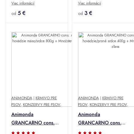
Viac informácií
Viac informácií
hovädzie/jahňacie
teľacie/jahňacie mäso
mäso 800g +
5 €
400g + Množstevná
3 €
od
od
Množstevná zľava
zľava
ANIMONDA
|
KRMIVO PRE
ANIMONDA
|
KRMIVO PRE
PSOV
,
KONZERVY PRE PSOV
,
PSOV
,
KONZERVY PRE PSOV
,
Animonda
Animonda
GRANCARNO cons.
GRANCARNO cons.
ADULT hovädzie
JUNIOR