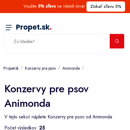
Využite
5% zľavu
na všetok tovar
Získať zľavu 5%
Propet.sk
.
Propet.sk
Konzervy pre psov
Animonda
Konzervy pre psov
Animonda
V tejto sekcií nájdete Konzervy pre psov od Animonda.
Počet výsledkov:
25