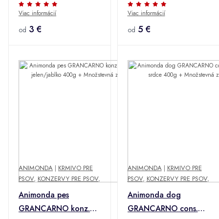
JUNIOR
JUNIOR
Viac informácií
Viac informácií
hovädzie/kuracie
kuracie/hovädzie
mäso 400g +
3 €
mäso 800g +
5 €
od
od
Množstevná zľava
Množstevná zľava
ANIMONDA
|
KRMIVO PRE
ANIMONDA
|
KRMIVO PRE
PSOV
,
KONZERVY PRE PSOV
,
PSOV
,
KONZERVY PRE PSOV
,
Animonda pes
Animonda dog
GRANCARNO konz.
GRANCARNO cons.