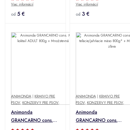
Viac informácií
Viac informácií
mäso/srdce 800g +
hovädzie/prsné srdce
Množstevná zľava
5 €
400g + Množstevná
3 €
od
od
zľava
ANIMONDA
|
KRMIVO PRE
ANIMONDA
|
KRMIVO PRE
PSOV
,
KONZERVY PRE PSOV
,
PSOV
,
KONZERVY PRE PSOV
,
Animonda
Animonda
GRANCARNO cons.
GRANCARNO cons.
Mäsový koktail ADULT
SENIOR