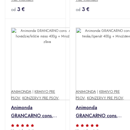
400g + Množstevná
mäso pre dospelých
zľava
3 €
400g + Množstevná
3 €
od
od
zľava
ANIMONDA
|
KRMIVO PRE
ANIMONDA
|
KRMIVO PRE
PSOV
,
KONZERVY PRE PSOV
,
PSOV
,
KONZERVY PRE PSOV
,
Animonda
Animonda
GRANCARNO cons.
GRANCARNO cons.
ADULT
ADULT treska/špenát