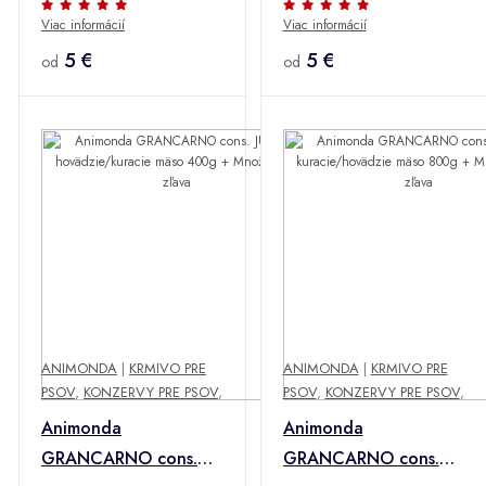
Viac informácií
Viac informácií
hovädzie/prsné srdce
800g + Množstevná
800g + Množstevná
5 €
zľava
5 €
od
od
zľava
ANIMONDA
|
KRMIVO PRE
ANIMONDA
|
KRMIVO PRE
PSOV
,
KONZERVY PRE PSOV
,
PSOV
,
KONZERVY PRE PSOV
,
Animonda
Animonda
GRANCARNO cons.
GRANCARNO cons.