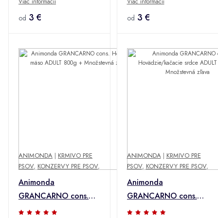
Viac informácií
Viac informácií
hovädzie/krôčie mäso
400g + Množstevná
400g + Množstevná
3 €
zľava
3 €
od
od
zľava
ANIMONDA
|
KRMIVO PRE
ANIMONDA
|
KRMIVO PRE
PSOV
,
KONZERVY PRE PSOV
,
PSOV
,
KONZERVY PRE PSOV
,
Animonda
Animonda
GRANCARNO cons.
GRANCARNO cons.
Hovädzie mäso ADULT
Hovädzie/kačacie