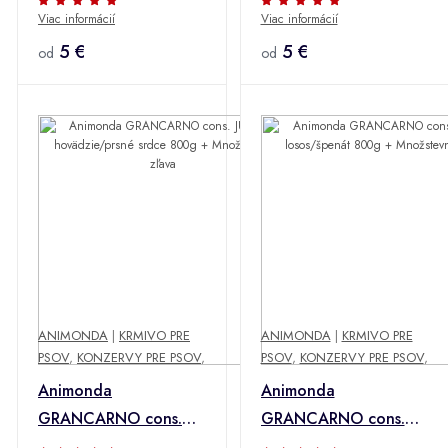
Viac informácií
Viac informácií
800g + Množstevná
teľacie/jahňacie mäso
zľava
5 €
800g* + Množstevná
5 €
od
od
zľava
ANIMONDA
|
KRMIVO PRE
ANIMONDA
|
KRMIVO PRE
PSOV
,
KONZERVY PRE PSOV
,
PSOV
,
KONZERVY PRE PSOV
,
Animonda
Animonda
GRANCARNO cons.
GRANCARNO cons.
JUNIOR
ADULT losos/špenát