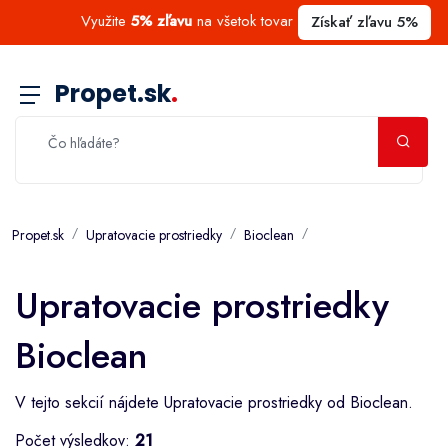
Využite
5% zľavu
na všetok tovar
Získať zľavu 5%
Propet.sk
.
Propet.sk
Upratovacie prostriedky
Bioclean
Upratovacie prostriedky
Bioclean
V tejto sekcií nájdete Upratovacie prostriedky od Bioclean.
Počet výsledkov:
21