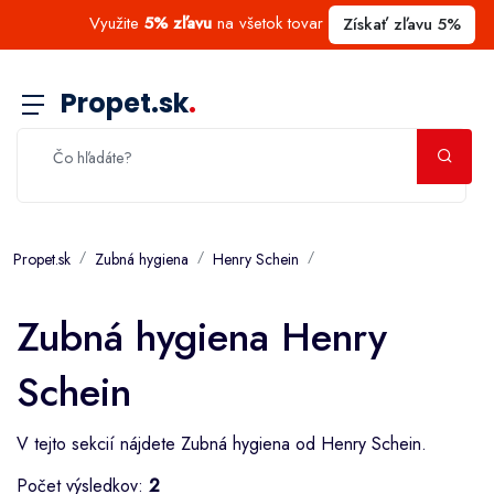
Využite
5% zľavu
na všetok tovar
Získať zľavu 5%
Propet.sk
.
Propet.sk
Zubná hygiena
Henry Schein
Zubná hygiena Henry
Schein
V tejto sekcií nájdete Zubná hygiena od Henry Schein.
Počet výsledkov:
2