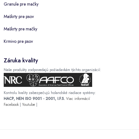
Granule pre mačky
Maškrty pre psov
Maškrty pre mačky
Krmivo pre psov
Záruka kvality
Naše produkty zodpovedajú požiadavkám týchto organizácií:
Kontrolu kvality zabezpečujú holandské riadiace systémy:
HACP, NEN ISO 9001 - 2001, I.F.S.
Viac informácií
Facebook
|
Youtube
|