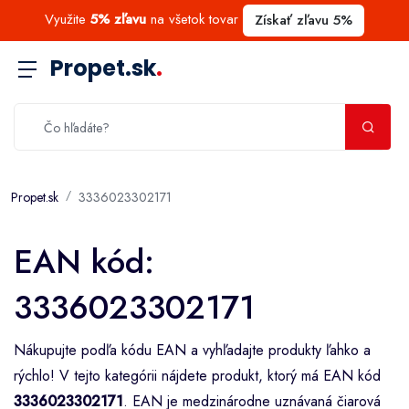
Využite
5% zľavu
na všetok tovar
Získať zľavu 5%
Propet.sk
.
Propet.sk
3336023302171
EAN kód:
3336023302171
Nákupujte podľa kódu EAN a vyhľadajte produkty ľahko a
rýchlo! V tejto kategórii nájdete produkt, ktorý má EAN kód
3336023302171
. EAN je medzinárodne uznávaná čiarová