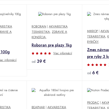
ARISTIKA
ROBORAN
|
AKVARISTIKA
MIKROP
|
AKVAR
RAVIE A
TERARISTIKA
,
ZDRAVIE A
TERARISTIKA
,
KONDÍCIA
,
RYBIČKY
,
Roboran pre plazy 1kg
Zmes návnad
y 100g
Viac informácií
pre ryby 3 k
iac informácií
39 €
od
6 €
od
PRODAC
|
AKVA
RISTIKA
BEAPHAR
|
AKVARISTIKA
TERARISTIKA
,