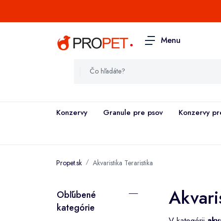
.
Menu
Konzervy
Granule pre psov
Konzervy pr
Propet.sk
Akvaristika Teraristika
Akvaris
Obľúbené
kategórie
V kategórii
akva