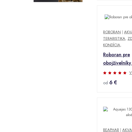
ROBORAN
|
AKV
TERARISTIKA
,
ZD
KONDÍCIA
,
Roboran pre
obojživelník
V
6 €
od
BEAPHAR
|
AKVA