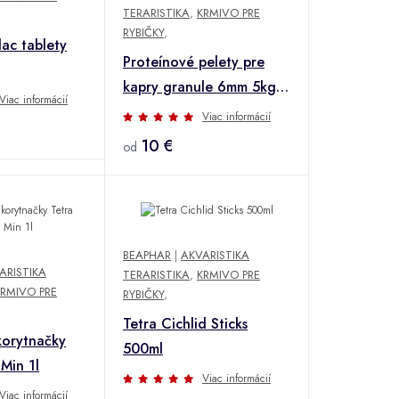
TERARISTIKA
,
KRMIVO PRE
RYBIČKY
,
ac tablety
Proteínové pelety pre
kapry granule 6mm 5kg
Viac informácií
Jahoda
Viac informácií
10 €
od
BEAPHAR
|
AKVARISTIKA
ARISTIKA
TERARISTIKA
,
KRMIVO PRE
KRMIVO PRE
RYBIČKY
,
Tetra Cichlid Sticks
korytnačky
500ml
Min 1l
Viac informácií
Viac informácií