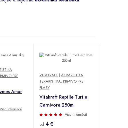
ISTIKA
VITAKRAFT
|
AKVARISTIKA
KRMIVO PRE
TERARISTIKA
,
KRMIVO PRE
PLAZY
,
zmes Amur
Vitakraft Reptile Turtle
Carnivore 250ml
Viac informácií
Viac informácií
4 €
od