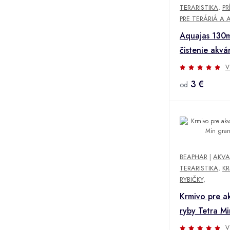
TERARISTIKA
,
PR
PRE TERÁRIÁ A 
Aquajas 130m
čistenie akvár
V
3 €
od
BEAPHAR
|
AKVA
TERARISTIKA
,
KR
RYBIČKY
,
Krmivo pre a
ryby Tetra Mi
250ml
V