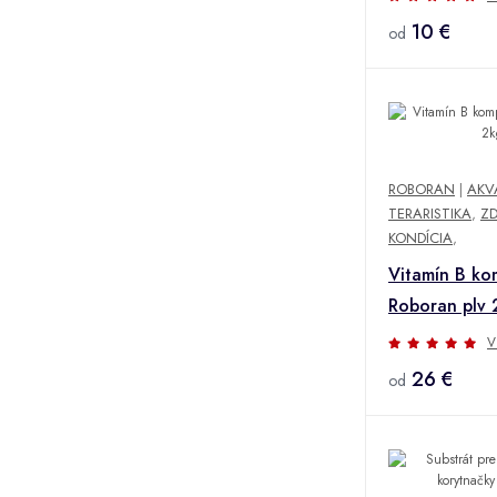
10 €
od
ROBORAN
|
AKV
TERARISTIKA
,
ZD
KONDÍCIA
,
Vitamín B ko
Roboran plv 
V
26 €
od