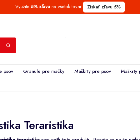
Využite
5% zľavu
na všetok tovar
Získať zľavu 5%
e psov
Granule pre mačky
Maškrty pre psov
Maškrty 
tika Teraristika
ristika teraristika
sme našli tieto produkty. Pozrite sa na tie najla