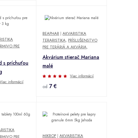
BEAPHAR
|
AKVARISTIKA
ISTIKA
TERARISTIKA
,
PRÍSLUŠENSTVO
KRMIVO PRE
PRE TERÁRIÁ A AKVÁRIA
,
Akvárium stierač Mariana
 s príchuťou
malé
g
Viac informácií
Viac informácií
7 €
od
RISTIKA
MIKROP
|
AKVARISTIKA
KRMIVO PRE