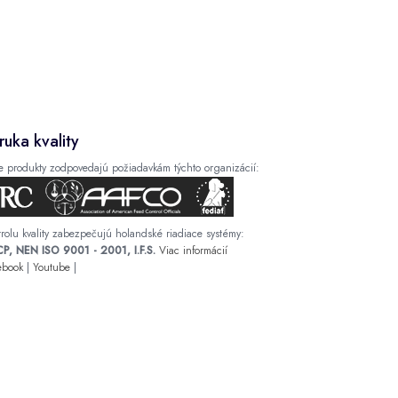
ruka kvality
e produkty zodpovedajú požiadavkám týchto organizácií:
rolu kvality zabezpečujú holandské riadiace systémy:
P, NEN ISO 9001 - 2001, I.F.S.
Viac informácií
ebook
|
Youtube
|