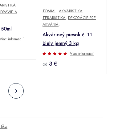
ARISTIKA
TOMMI
|
AKVARISTIKA
DRAVIE A
TERARISTIKA
,
DEKORÁCIE PRE
AKVÁRIÁ
,
150ml
Akváriový piesok č. 11
Viac informácií
biely jemný 3 kg
Viac informácií
3 €
od
5
tika