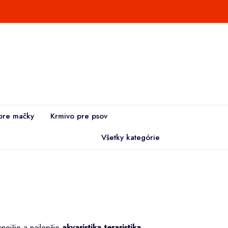
pre mačky
Krmivo pre psov
Všetky kategórie
cnejšie a najlepšie
akvaristika teraristika
.