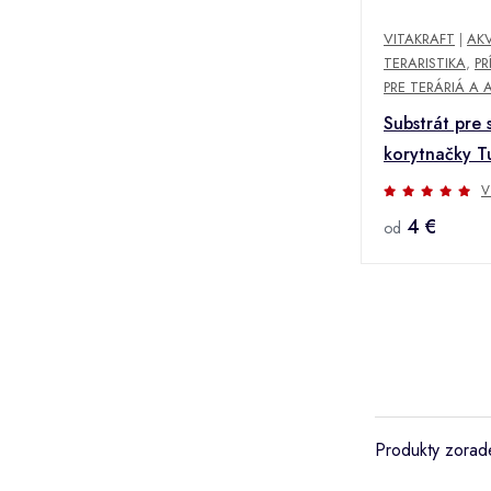
VITAKRAFT
|
AKV
TERARISTIKA
,
PR
PRE TERÁRIÁ A 
Substrát pre
korytnačky T
V
4 €
od
Produkty zorade