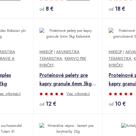
8 €
18 €
od
od
ARISTIKA
MIKROP
|
AKVARISTIKA
MIKROP
|
AKVAR
RAVIE A
TERARISTIKA
,
KRMIVO PRE
TERARISTIKA
,
RYBIČKY
,
RYBIČKY
,
mplex
Proteínové pelety pre
Proteínové 
2kg
kapry granule 6mm 5kg
kapry gran
Kalamáre
5kg Scopex
iac informácií
Viac informácií
12 €
10 €
od
od