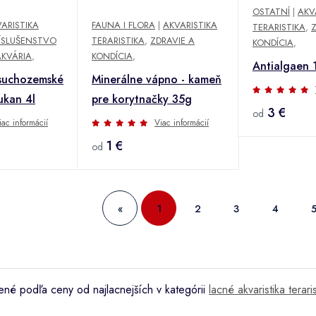
OSTATNÍ
|
AKV
ARISTIKA
FAUNA I FLORA
|
AKVARISTIKA
TERARISTIKA
,
Z
ÍSLUŠENSTVO
TERARISTIKA
,
ZDRAVIE A
KONDÍCIA
,
AKVÁRIA
,
KONDÍCIA
,
Antialgaen 
 suchozemské
Minerálne vápno - kameň
ukan 4l
pre korytnačky 35g
3 €
od
iac informácií
Viac informácií
1 €
od
«
1
2
3
4
né podľa ceny od najlacnejších v kategórii
lacné akvaristika teraris