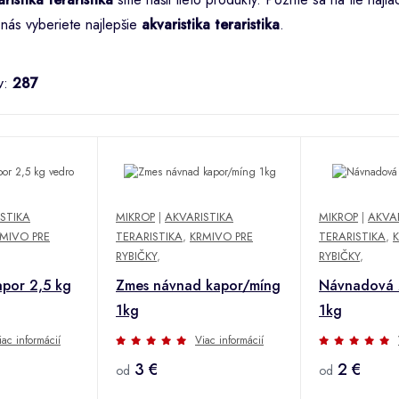
 nás vyberiete najlepšie
akvaristika teraristika
.
v:
287
STIKA
MIKROP
|
AKVARISTIKA
MIKROP
|
AKVAR
MIVO PRE
TERARISTIKA
,
KRMIVO PRE
TERARISTIKA
,
RYBIČKY
,
RYBIČKY
,
apor 2,5 kg
Zmes návnad kapor/míng
Návnadová 
1kg
1kg
iac informácií
Viac informácií
3 €
2 €
od
od