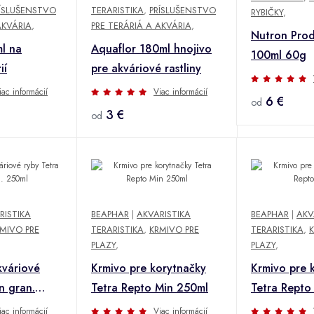
ÍSLUŠENSTVO
TERARISTIKA
,
PRÍSLUŠENSTVO
RYBIČKY
,
AKVÁRIA
,
PRE TERÁRIÁ A AKVÁRIA
,
Nutron Prod
l na
Aquaflor 180ml hnojivo
100ml 60g
ií
pre akváriové rastliny
iac informácií
Viac informácií
6 €
od
3 €
od
RISTIKA
BEAPHAR
|
AKVARISTIKA
BEAPHAR
|
AKV
MIVO PRE
TERARISTIKA
,
KRMIVO PRE
TERARISTIKA
,
PLAZY
,
PLAZY
,
kváriové
Krmivo pre korytnačky
Krmivo pre 
n gran.
Tetra Repto Min 250ml
Tetra Repto 
iac informácií
Viac informácií