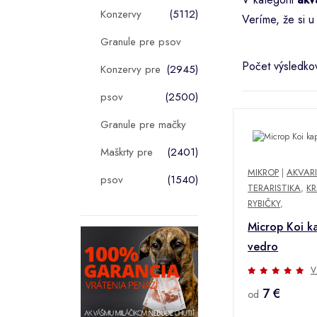
Konzervy
(5112)
Veríme, že si u
Granule pre psov
Počet výsledko
Konzervy pre
(2945)
psov
(2500)
Granule pre mačky
Maškrty pre
(2401)
MIKROP
|
AKVARI
psov
(1540)
TERARISTIKA
,
KR
RYBIČKY
,
Microp Koi k
vedro
V
7 €
od