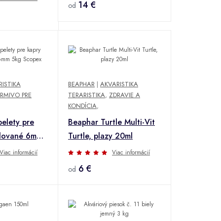
14 €
od
ISTIKA
BEAPHAR
|
AKVARISTIKA
KRMIVO PRE
TERARISTIKA
,
ZDRAVIE A
KONDÍCIA
,
pelety pre
Beaphar Turtle Multi-Vit
ulované 6mm
Turtle, plazy 20ml
Viac informácií
Viac informácií
6 €
od