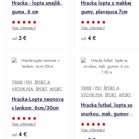
Hracka - lopta smajlik,
Hracka lopta z makkej
guma, 6 cm
gumy, plavajuca 7cm
Viac informácií
Viac informácií
3 €
4 €
od
od
TRIXIE
|
PSY
,
ŠPORT A
TRIXIE
|
PSY
,
ŠPORT A
VÝCVIK PSA
,
ŠPORT
,
APORT
,
VÝCVIK PSA
,
ŠPORT
,
APORT
,
Hracka-Lopta neonova
Hracka futbal. lopta so
s lankom, 6cm/30cm
snurkou, mak. gumov.
6 cm, 1.00 m
Viac informácií
Viac informácií
4 €
od