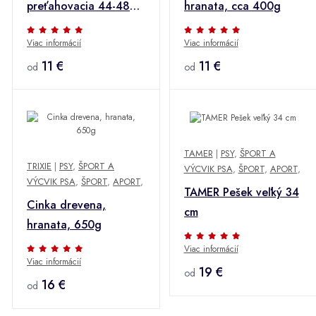
preťahovacia 44-48
hranata, cca 400g
cm
Viac informácií
Viac informácií
11 €
11 €
od
od
TAMER
|
PSY
,
ŠPORT A
TRIXIE
|
PSY
,
ŠPORT A
VÝCVIK PSA
,
ŠPORT
,
APORT
,
VÝCVIK PSA
,
ŠPORT
,
APORT
,
TAMER Pešek veľký 34
Cinka drevena,
cm
hranata, 650g
Viac informácií
Viac informácií
19 €
od
16 €
od