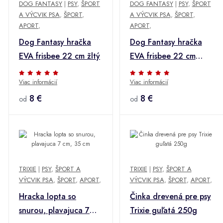
DOG FANTASY
|
PSY
,
ŠPORT
DOG FANTASY
|
PSY
,
ŠPORT
A VÝCVIK PSA
,
ŠPORT
,
A VÝCVIK PSA
,
ŠPORT
,
APORT
,
APORT
,
Dog Fantasy hračka
Dog Fantasy hračka
EVA frisbee 22 cm žltý
EVA frisbee 22 cm
fialový
Viac informácií
Viac informácií
8 €
8 €
od
od
TRIXIE
|
PSY
,
ŠPORT A
TRIXIE
|
PSY
,
ŠPORT A
VÝCVIK PSA
,
ŠPORT
,
APORT
,
VÝCVIK PSA
,
ŠPORT
,
APORT
,
Hracka lopta so
Činka drevená pre psy
snurou, plavajuca 7
Trixie guľatá 250g