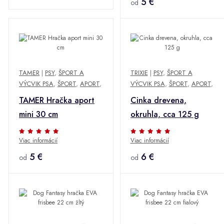
5 €
od
TAMER
|
PSY
,
ŠPORT A
TRIXIE
|
PSY
,
ŠPORT A
VÝCVIK PSA
,
ŠPORT
,
APORT
,
VÝCVIK PSA
,
ŠPORT
,
APORT
,
TAMER Hračka aport
Cinka drevena,
mini 30 cm
okruhla, cca 125 g
Viac informácií
Viac informácií
5 €
6 €
od
od