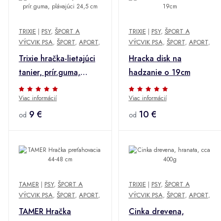
TRIXIE
|
PSY
,
ŠPORT A
TRIXIE
|
PSY
,
ŠPORT A
VÝCVIK PSA
,
ŠPORT
,
APORT
,
VÝCVIK PSA
,
ŠPORT
,
APORT
,
Trixie hračka-lietajúci
Hracka disk na
tanier, prír.guma,
hadzanie o 19cm
plávajúci 24,5 cm
Viac informácií
Viac informácií
9 €
10 €
od
od
TAMER
|
PSY
,
ŠPORT A
TRIXIE
|
PSY
,
ŠPORT A
VÝCVIK PSA
,
ŠPORT
,
APORT
,
VÝCVIK PSA
,
ŠPORT
,
APORT
,
TAMER Hračka
Cinka drevena,