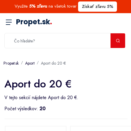
Využite
5% zľavu
na všetok tovar
Získať zľavu 5%
Propet.sk
.
Propet.sk
Aport
Aport do 20 €
Aport do 20 €
V tejto sekcií nájdete Aport do 20 €.
Počet výsledkov:
20