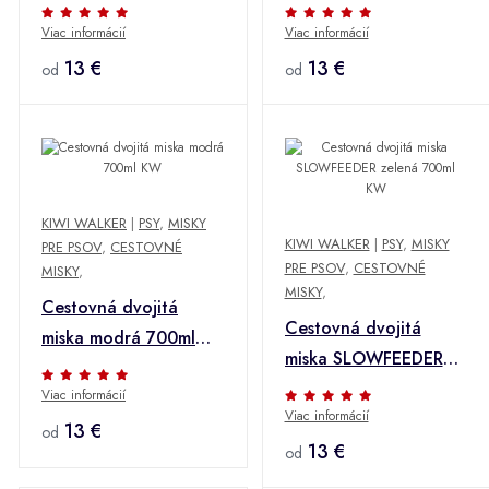
KW
Viac informácií
Viac informácií
13 €
13 €
od
od
KIWI WALKER
|
PSY
,
MISKY
KIWI WALKER
|
PSY
,
MISKY
PRE PSOV
,
CESTOVNÉ
PRE PSOV
,
CESTOVNÉ
MISKY
,
MISKY
,
Cestovná dvojitá
Cestovná dvojitá
miska modrá 700ml
miska SLOWFEEDER
KW
zelená 700ml KW
Viac informácií
Viac informácií
13 €
od
13 €
od