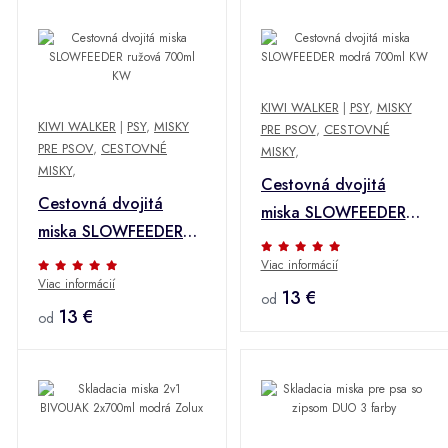
KIWI WALKER
|
PSY
,
MISKY
KIWI WALKER
|
PSY
,
MISKY
PRE PSOV
,
CESTOVNÉ
PRE PSOV
,
CESTOVNÉ
MISKY
,
MISKY
,
Cestovná dvojitá
Cestovná dvojitá
miska SLOWFEEDER
miska SLOWFEEDER
modrá 700ml KW
ružová 700ml KW
Viac informácií
Viac informácií
13 €
od
13 €
od