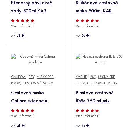
Přenosný dávkovač
Silikónová cestovná
vody 500ml KAR
miska 500ml KAR
Viac informácií
Viac informácií
3 €
3 €
od
od
CALIBRA
|
PSY
,
MISKY PRE
KARLIE
|
PSY
,
MISKY PRE
PSOV
,
CESTOVNÉ MISKY
,
PSOV
,
CESTOVNÉ MISKY
,
Cestovná miska
Plastová cestovná
Calibra skladacia
fľaša 750 ml mix
Viac informácií
Viac informácií
4 €
5 €
od
od