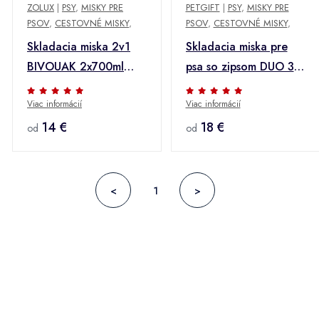
ZOLUX
|
PSY
,
MISKY PRE
PETGIFT
|
PSY
,
MISKY PRE
PSOV
,
CESTOVNÉ MISKY
,
PSOV
,
CESTOVNÉ MISKY
,
Skladacia miska 2v1
Skladacia miska pre
BIVOUAK 2x700ml
psa so zipsom DUO 3
modrá Zolux
farby
Viac informácií
Viac informácií
14 €
18 €
od
od
<
1
>