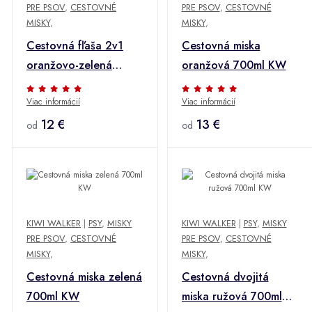
PRE PSOV
,
CESTOVNÉ
PRE PSOV
,
CESTOVNÉ
MISKY
,
MISKY
,
Cestovná fľaša 2v1
Cestovná miska
oranžovo-zelená
oranžová 700ml KW
750+500ml KW
Viac informácií
Viac informácií
12 €
13 €
od
od
KIWI WALKER
|
PSY
,
MISKY
KIWI WALKER
|
PSY
,
MISKY
PRE PSOV
,
CESTOVNÉ
PRE PSOV
,
CESTOVNÉ
MISKY
,
MISKY
,
Cestovná miska zelená
Cestovná dvojitá
700ml KW
miska ružová 700ml