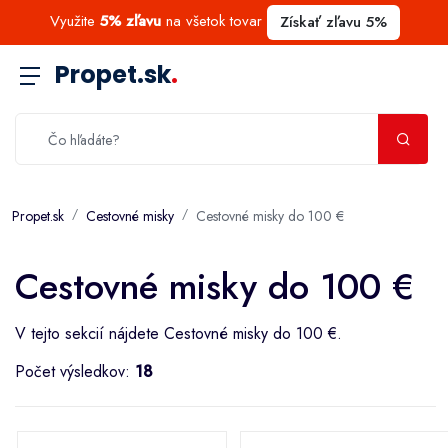
Využite
5% zľavu
na všetok tovar
Získať zľavu 5%
Propet.sk
.
Propet.sk
Cestovné misky
Cestovné misky do 100 €
Cestovné misky do 100 €
V tejto sekcií nájdete Cestovné misky do 100 €.
Počet výsledkov:
18