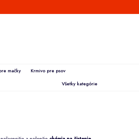
pre mačky
Krmivo pre psov
Všetky kategórie
 najlacnejšie a najlepšie
chémia na čistenie