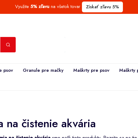
Využite
5% zľavu
na všetok tovar
Získať zľavu 5%
e psov
Granule pre mačky
Maškrty pre psov
Maškrty 
 na čistenie akvária
mia na čistenie akvária
sme našli tieto produkty. Pozrite sa na tie