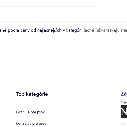
né podľa ceny od najlacnejších v kategórii
lacné |akvaristika|čis
|
Zá
Top kategórie
Naš
Granule pre psov
Konzervy pre psov
Kont