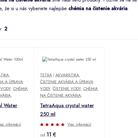
e, že si u nás vyberiete najlepšie
chémia na čistenie akvária
.
v:
2
STIKA
,
TETRA
|
AKVARISTIKA
,
IA A ÚPRAVA
ČISTENIE AKVÁRIA A ÚPRAVA
 VODY
,
CHÉMIA
VODY
,
ČISTENIE VODY
,
CHÉMIA
VÁRIA
,
NA ČISTENIE AKVÁRIA
,
l Water
TetraAqua crystal water
250 ml
iac informácií
Viac informácií
11 €
od