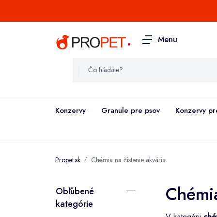
.
Menu
Konzervy
Granule pre psov
Konzervy pr
Propet.sk
Chémia na čistenie akvária
Chémia
Obľúbené
kategórie
V kategórii
ché