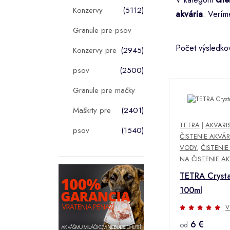
Konzervy
(5112)
akvária
. Verím
Granule pre psov
Počet výsledko
Konzervy pre
(2945)
psov
(2500)
Granule pre mačky
Maškrty pre
(2401)
TETRA
|
AKVARI
psov
(1540)
ČISTENIE AKVÁR
VODY
,
ČISTENIE
NA ČISTENIE AK
TETRA Crysta
100ml
V
6 €
od