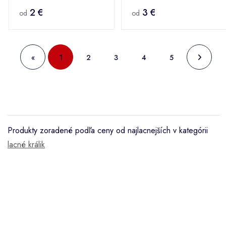
2 €
3 €
od
od
«
1
2
3
4
5
Produkty zoradené podľa ceny od najlacnejších v kategórii
lacné králik