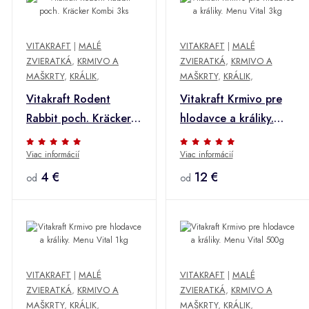
VITAKRAFT
|
MALÉ
VITAKRAFT
|
MALÉ
ZVIERATKÁ
,
KRMIVO A
ZVIERATKÁ
,
KRMIVO A
MAŠKRTY
,
KRÁLIK
,
MAŠKRTY
,
KRÁLIK
,
Vitakraft Rodent
Vitakraft Krmivo pre
Rabbit poch. Kräcker
hlodavce a králiky.
Kombi 3ks
Menu Vital 3kg
Viac informácií
Viac informácií
4 €
12 €
od
od
VITAKRAFT
|
MALÉ
VITAKRAFT
|
MALÉ
ZVIERATKÁ
,
KRMIVO A
ZVIERATKÁ
,
KRMIVO A
MAŠKRTY
,
KRÁLIK
,
MAŠKRTY
,
KRÁLIK
,