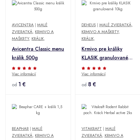
AVICENTRA
|
MALÉ
DEHEUS
|
MALÉ ZVIERATKÁ
,
ZVIERATKÁ
,
KRMIVO A
KRMIVO A MAŠKRTY
,
MAŠKRTY
,
KRÁLIK
,
KRÁLIK
,
Avicentra Classic menu
Krmivo pre králiky
králik 500g
KLASIK granulované
10kg
Viac informácií
Viac informácií
1 €
8 €
od
od
BEAPHAR
|
MALÉ
VITAKRAFT
|
MALÉ
ZVIERATKÁ
,
KRMIVO A
ZVIERATKÁ
,
KRMIVO A