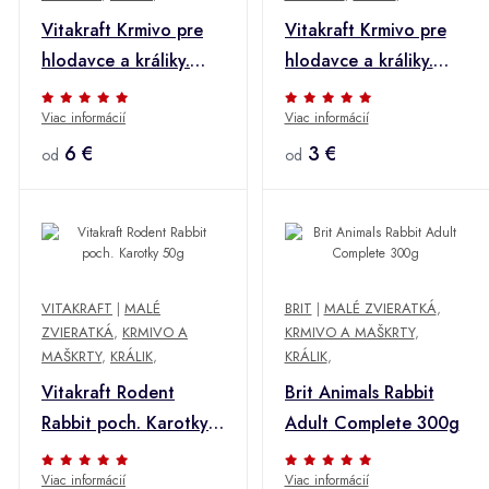
Vitakraft Krmivo pre
Vitakraft Krmivo pre
hlodavce a králiky.
hlodavce a králiky.
Menu Vital 1kg
Menu Vital 500g
Viac informácií
Viac informácií
6 €
3 €
od
od
VITAKRAFT
|
MALÉ
BRIT
|
MALÉ ZVIERATKÁ
,
ZVIERATKÁ
,
KRMIVO A
KRMIVO A MAŠKRTY
,
MAŠKRTY
,
KRÁLIK
,
KRÁLIK
,
Vitakraft Rodent
Brit Animals Rabbit
Rabbit poch. Karotky
Adult Complete 300g
50g
Viac informácií
Viac informácií