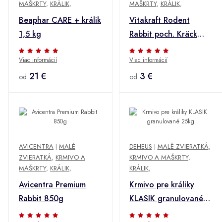
MAŠKRTY
,
KRÁLIK
,
MAŠKRTY
,
KRÁLIK
,
Beaphar CARE + králik
Vitakraft Rodent
1,5 kg
Rabbit poch. Kräck
Herbal active 2ks
Viac informácií
Viac informácií
21 €
3 €
od
od
AVICENTRA
|
MALÉ
DEHEUS
|
MALÉ ZVIERATKÁ
,
ZVIERATKÁ
,
KRMIVO A
KRMIVO A MAŠKRTY
,
MAŠKRTY
,
KRÁLIK
,
KRÁLIK
,
Avicentra Premium
Krmivo pre králiky
Rabbit 850g
KLASIK granulované
25kg