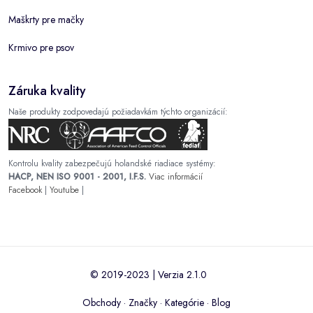
Maškrty pre mačky
Krmivo pre psov
Záruka kvality
Naše produkty zodpovedajú požiadavkám týchto organizácií:
Kontrolu kvality zabezpečujú holandské riadiace systémy:
HACP, NEN ISO 9001 - 2001, I.F.S.
Viac informácií
Facebook
|
Youtube
|
© 2019-2023 | Verzia 2.1.0
Obchody
·
Značky
·
Kategórie
·
Blog