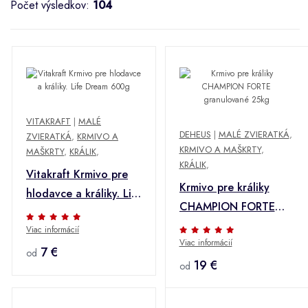
Počet výsledkov:
104
VITAKRAFT
|
MALÉ
DEHEUS
|
MALÉ ZVIERATKÁ
,
ZVIERATKÁ
,
KRMIVO A
KRMIVO A MAŠKRTY
,
MAŠKRTY
,
KRÁLIK
,
KRÁLIK
,
Vitakraft Krmivo pre
Krmivo pre králiky
hlodavce a králiky. Life
CHAMPION FORTE
Dream 600g
granulované 25kg
Viac informácií
Viac informácií
7 €
od
19 €
od