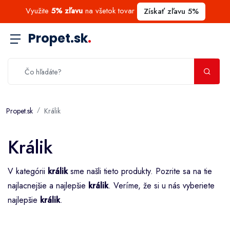
Využite
5% zľavu
na všetok tovar
Získať zľavu 5%
Propet.sk
.
Propet.sk
Králik
Králik
V kategórii
králik
sme našli tieto produkty. Pozrite sa na tie
najlacnejšie a najlepšie
králik
. Veríme, že si u nás vyberiete
najlepšie
králik
.