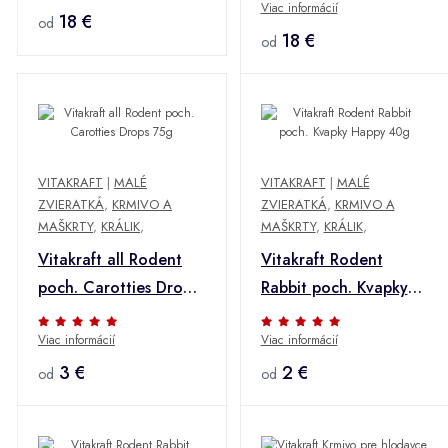
Viac informácií
18 €
od
18 €
od
VITAKRAFT
|
MALÉ
VITAKRAFT
|
MALÉ
ZVIERATKÁ
,
KRMIVO A
ZVIERATKÁ
,
KRMIVO A
MAŠKRTY
,
KRÁLIK
,
MAŠKRTY
,
KRÁLIK
,
Vitakraft all Rodent
Vitakraft Rodent
poch. Carotties Drops
Rabbit poch. Kvapky
75g
Happy 40g
Viac informácií
Viac informácií
3 €
2 €
od
od