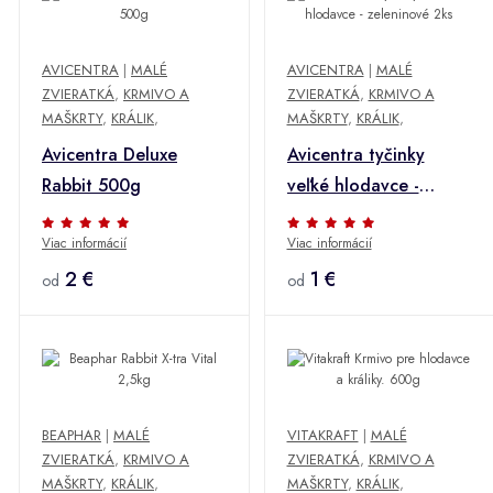
AVICENTRA
|
MALÉ
AVICENTRA
|
MALÉ
ZVIERATKÁ
,
KRMIVO A
ZVIERATKÁ
,
KRMIVO A
MAŠKRTY
,
KRÁLIK
,
MAŠKRTY
,
KRÁLIK
,
Avicentra Deluxe
Avicentra tyčinky
Rabbit 500g
veľké hlodavce -
zeleninové 2ks
Viac informácií
Viac informácií
2 €
1 €
od
od
BEAPHAR
|
MALÉ
VITAKRAFT
|
MALÉ
ZVIERATKÁ
,
KRMIVO A
ZVIERATKÁ
,
KRMIVO A
MAŠKRTY
,
KRÁLIK
,
MAŠKRTY
,
KRÁLIK
,