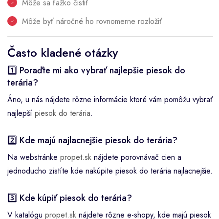
Môže sa ťažko čistiť
Môže byť náročné ho rovnomerne rozložiť
Často kladené otázky
1️⃣ Poraďte mi ako vybrať najlepšie piesok do
terária?
Áno, u nás nájdete rôzne informácie ktoré vám pomôžu vybrať
najlepší
piesok do terária
.
2️⃣ Kde majú najlacnejšie piesok do terária?
Na webstránke
propet.sk
nájdete porovnávač cien a
jednoducho zistíte kde nakúpite piesok do terária najlacnejšie.
3️⃣ Kde kúpiť piesok do terária?
V katalógu
propet.sk
nájdete rôzne e-shopy, kde majú piesok