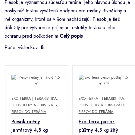
Piesok je významnou súčasťou terária. Jeho hlavnou úlohou je
poskytnúť teráriu vyváženú podporu pre rastliny, živočíchy a
iné organizmy, ktoré sa v ňom nachádzajú. Piesok je tiež
dôležitý pre vytvorenie príjemnej estetiky terária a jeho
ochranu pred poškodením.
Celý popis
Počet výsledkov:
8
EXO TERRA
|
TERARISTIKA
,
EXO TERRA
|
TERARISTIKA
,
PODSTIELKY A SUBSTRÁTY
,
PODSTIELKY A SUBSTRÁTY
,
PIESOK DO TERÁRIA
,
PIESOK DO TERÁRIA
,
Piesok riečny
Exo Terra piesok
jantárový 4,5 kg
púštny 4,5 kg žltý