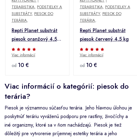
REPTI PLANET
|
REPTI PLANET
|
TERARISTIKA
,
PODSTIELKY A
TERARISTIKA
,
PODSTIELKY A
SUBSTRÁTY
,
PIESOK DO
SUBSTRÁTY
,
PIESOK DO
TERÁRIA
,
TERÁRIA
,
Repti Planet substrát
Repti Planet substrát
piesok oranžový 4,5
piesok červený 4,5 kg
kg
Viac informácií
Viac informácií
10 €
10 €
od
od
Viac informácií o kategórií: piesok do
terária?
Piesok je významnou súčasťou terária. Jeho hlavnou úlohou je
poskytnúť teráriu vyváženú podporu pre rastliny, živočíchy a
iné organizmy, ktoré sa v ňom nachádzajú. Piesok je tiež
dôležitý pre vytvorenie príjemnej estetiky terária a jeho