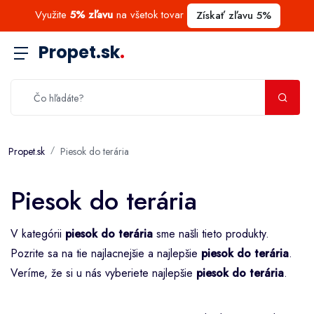
Využite
5% zľavu
na všetok tovar
Získať zľavu 5%
Propet.sk
.
Propet.sk
Piesok do terária
Piesok do terária
V kategórii
piesok do terária
sme našli tieto produkty.
Pozrite sa na tie najlacnejšie a najlepšie
piesok do terária
.
Veríme, že si u nás vyberiete najlepšie
piesok do terária
.