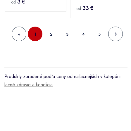
3 €
od
33 €
od
«
1
2
3
4
5
Produkty zoradené podľa ceny od najlacnejších v kategórii
lacné zdravie a kondícia