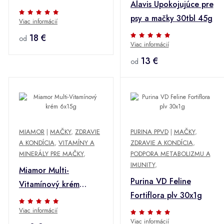
Alavis Upokojujúce pre
psy a mačky 30tbl 45g
Viac informácií
18 €
od
Viac informácií
13 €
od
MIAMOR
|
MAČKY
,
ZDRAVIE
PURINA PPVD
|
MAČKY
,
A KONDÍCIA
,
VITAMÍNY A
ZDRAVIE A KONDÍCIA
,
MINERÁLY PRE MAČKY
,
PODPORA METABOLIZMU A
IMUNITY
,
Miamor Multi-
Purina VD Feline
Vitamínový krém
Fortiflora plv 30x1g
6x15g
Viac informácií
Viac informácií