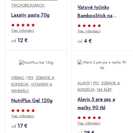
TRICHOBEZOÁROV
,
Vatové tyčinky
Laxativ pasta 70g
BambooStick na
čistenie psích uší 50ks
Viac informácií
Viac informácií
12 €
4 €
od
od
VIRBAC
|
PSY
,
ZDRAVIE A
ALAVIS
|
PSY
,
ZDRAVIE A
KONDÍCIA
,
VITAMÍNY A
KONDÍCIA
,
NA KĹBY
,
MINERÁLY
,
Alavis 5 pre psy a
NutriPlus Gel 120g
mačky 90 tbl
Viac informácií
Viac informácií
17 €
od