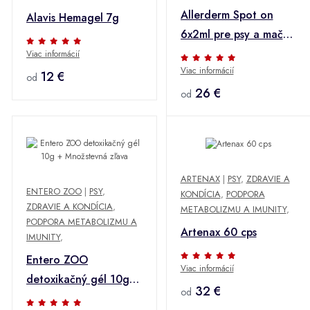
Allerderm Spot on
Alavis Hemagel 7g
6x2ml pre psy a mačky
do 10 kg
Viac informácií
Viac informácií
12 €
od
26 €
od
ARTENAX
|
PSY
,
ZDRAVIE A
ENTERO ZOO
|
PSY
,
KONDÍCIA
,
PODPORA
ZDRAVIE A KONDÍCIA
,
METABOLIZMU A IMUNITY
,
PODPORA METABOLIZMU A
Artenax 60 cps
IMUNITY
,
Entero ZOO
Viac informácií
detoxikačný gél 10g +
32 €
od
Množstevná zľava