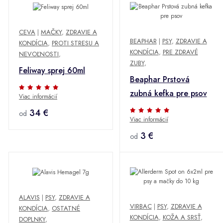
CEVA
|
MAČKY
,
ZDRAVIE A
BEAPHAR
|
PSY
,
ZDRAVIE A
KONDÍCIA
,
PROTI STRESU A
KONDÍCIA
,
PRE ZDRAVÉ
NEVOĽNOSTI
,
ZUBY
,
Feliway sprej 60ml
Beaphar Prstová
zubná kefka pre psov
Viac informácií
34 €
od
Viac informácií
3 €
od
ALAVIS
|
PSY
,
ZDRAVIE A
VIRBAC
|
PSY
,
ZDRAVIE A
KONDÍCIA
,
OSTATNÉ
KONDÍCIA
,
KOŽA A SRSŤ
,
DOPLNKY
,