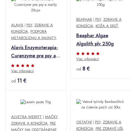
BEAPHAR
|
PSY
,
ZDRAVIE A
ALAVIS
|
PSY
,
ZDRAVIE A
KONDÍCIA
,
KOŽA A SRSŤ
,
KONDÍCIA
,
PODPORA
Beaphar Algae
METABOLIZMU A IMUNITY
,
Algolith plv 250g
Alavis Enzymoterapia-
Curenzyme pre psy a
Viac informácií
mačky 20cps
8 €
od
Viac informácií
11 €
od
ALVETRA WERFFT
|
MAČKY
,
OSTATNÍ
|
PSY
,
ZDRAVIE A
ZDRAVIE A KONDÍCIA
,
PRE
KONDÍCIA
,
PRE ZDRAVÉ UŠI
,
MAČKY NA ODSTRÁNENIE