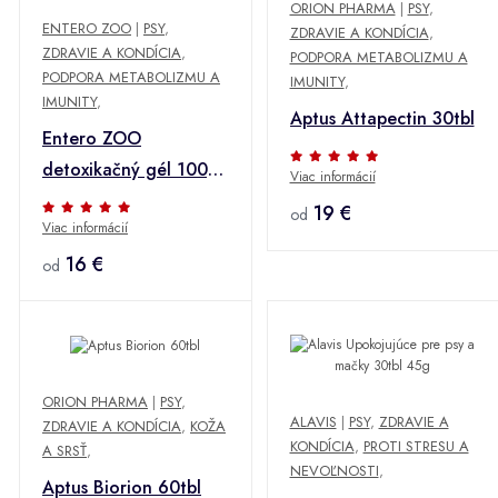
ORION PHARMA
|
PSY
,
ENTERO ZOO
|
PSY
,
ZDRAVIE A KONDÍCIA
,
ZDRAVIE A KONDÍCIA
,
PODPORA METABOLIZMU A
PODPORA METABOLIZMU A
IMUNITY
,
IMUNITY
,
Aptus Attapectin 30tbl
Entero ZOO
detoxikačný gél 100g
Viac informácií
+ Množstevná zľava
19 €
od
Viac informácií
16 €
od
ORION PHARMA
|
PSY
,
ALAVIS
|
PSY
,
ZDRAVIE A
ZDRAVIE A KONDÍCIA
,
KOŽA
KONDÍCIA
,
PROTI STRESU A
A SRSŤ
,
NEVOĽNOSTI
,
Aptus Biorion 60tbl