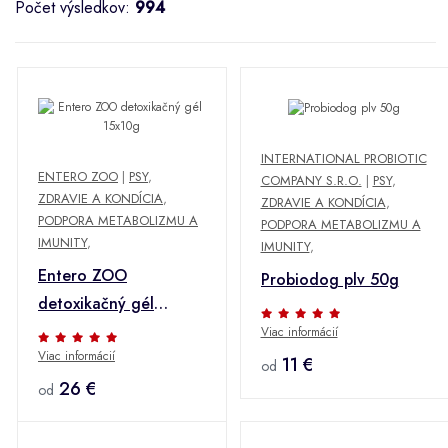
Počet výsledkov:
994
INTERNATIONAL PROBIOTIC
ENTERO ZOO
|
PSY
,
COMPANY S.R.O.
|
PSY
,
ZDRAVIE A KONDÍCIA
,
ZDRAVIE A KONDÍCIA
,
PODPORA METABOLIZMU A
PODPORA METABOLIZMU A
IMUNITY
,
IMUNITY
,
Entero ZOO
Probiodog plv 50g
detoxikačný gél
15x10g
Viac informácií
Viac informácií
11 €
od
26 €
od