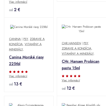
Viac informácií
2 €
od
CANINA
|
PSY
,
ZDRAVIE A
CHR.HANSEN
|
PSY
,
KONDÍCIA
,
VITAMÍNY A
ZDRAVIE A KONDÍCIA
,
MINERÁLY
,
VITAMÍNY A MINERÁLY
,
Canina Morské riasy
CHr. Hansen Probican
225tbl
pasta 15ml
Viac informácií
Viac informácií
13 €
od
12 €
od