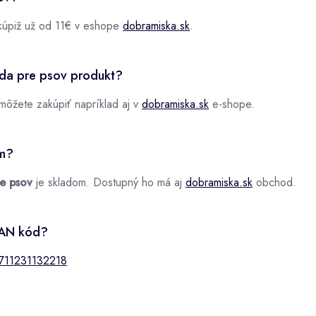
úpiž už od 11€ v eshope
dobramiska.sk
.
oda pre psov produkt?
môžete zakúpiť napríklad aj v
dobramiska.sk
e-shope.
om?
e psov
je skladom. Dostupný ho má aj
dobramiska.sk
obchod.
EAN kód?
711231132218