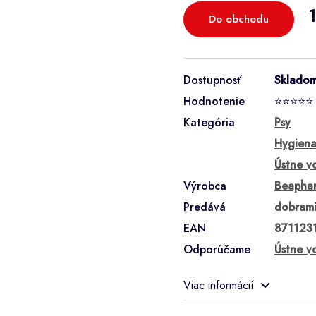
Do obchodu
Dostupnosť
Sklado
Hodnotenie
⭐⭐⭐⭐⭐
Kategória
Psy
Hygiena
Ústne v
Výrobca
Beapha
Predává
dobrami
EAN
871123
Odporúčame
Ústne v
Viac informácií