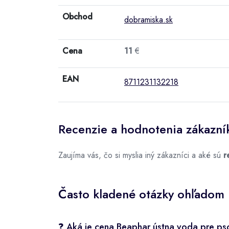
Obchod
dobramiska.sk
Cena
11
€
EAN
8711231132218
Recenzie a hodnotenia zákazní
Zaujíma vás, čo si myslia iný zákazníci a aké sú
r
Často kladené otázky ohľadom 
❓ Aká je cena Beaphar ústna voda pre p