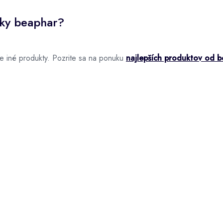
čky beaphar?
 iné produkty. Pozrite sa na ponuku
najlepších produktov od 