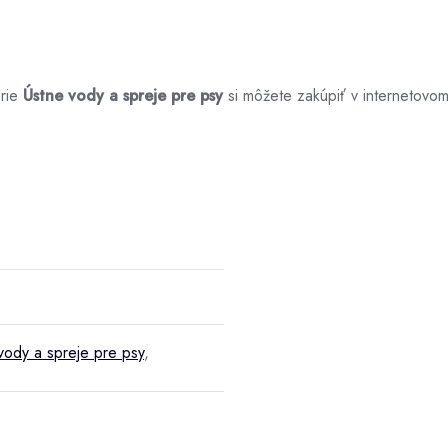
rie
Ústne vody a spreje pre psy
si môžete zakúpiť v internetov
vody a spreje pre psy
,