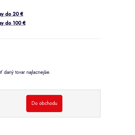
psy do 20 €
psy do 100 €
 daný tovar najlacnejšie.
Do obchodu