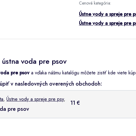
Cenová kategória:
Ústne vody a spreje pre 
Ústne vody a spreje pre 
 ústna voda pre psov
voda pre psov
a vďaka nášmu katalógu môžete zistiť kde viete kúpiť
úpiť v nasledovných overených obchodoh:
ta
,
Ústne vody a spreje pre psy
,
11 €
oda pre psov