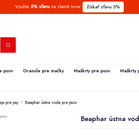
Využite
5% zľavu
na všetok tovar
Získať zľavu 5%
e psov
Granule pre mačky
Maškrty pre psov
Maškrty 
eje pre psy
Beaphar ústna voda pre psov
Beaphar ústna vod