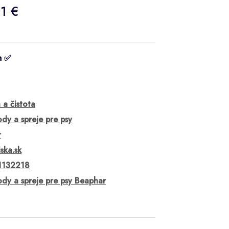
11 €
m ✅
 a čistota
ody a spreje pre psy
r
ska.sk
1132218
ody a spreje pre psy Beaphar