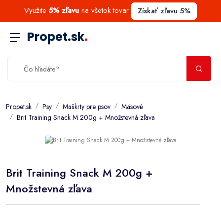
Využite
5% zľavu
na všetok tovar
Získať zľavu 5%
Propet.sk
.
Propet.sk
Psy
Maškrty pre psov
Mäsové
Brit Training Snack M 200g + Množstevná zľava
Brit Training Snack M 200g +
Množstevná zľava