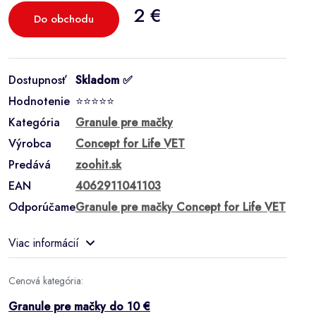
2 €
Do obchodu
Dostupnosť
Skladom ✅
Hodnotenie
⭐⭐⭐⭐⭐
Kategória
Granule pre mačky
Výrobca
Concept for Life VET
Predává
zoohit.sk
EAN
4062911041103
Odporúčame
Granule pre mačky Concept for Life VET
Viac informácií
Cenová kategória:
Granule pre mačky do 10 €