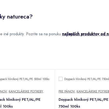
čky natureca?
e iné produkty. Pozrite sa na ponuku
najlepších produktov od 
ÁNOV
,
KANCELÁRSKE POTREBY
,
PRE PÁNOV
,
KANCELÁRSKE POTREB
ck hliníkový PET/AL/PE
Doypack hliníkový PET/AL/PE
l 100ks
750ml 100ks