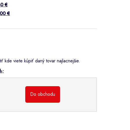
40 €
100 €
 kde viete kúpiť daný tovar najlacnejšie.
h:
Do obchodu