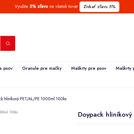
Využite
5% zľavu
na všetok tovar
Získať zľavu 5%
e psov
Granule pre mačky
Maškrty pre psov
Maškrty 
k hliníkový PET/AL/PE 1000ml 100ks
Doypack hliníkov