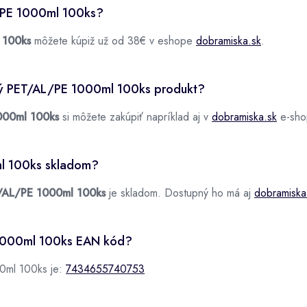
L/PE 1000ml 100ks?
 100ks
môžete kúpiž už od 38€ v eshope
dobramiska.sk
.
ový PET/AL/PE 1000ml 100ks produkt?
000ml 100ks
si môžete zakúpiť napríklad aj v
dobramiska.sk
e-sho
ml 100ks skladom?
T/AL/PE 1000ml 100ks
je skladom. Dostupný ho má aj
dobramiska
 1000ml 100ks EAN kód?
0ml 100ks je:
7434655740753