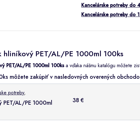
Kancelárske potreby do 
Kancelárske potreby do 
k hliníkový PET/AL/PE 1000ml 100ks
ový PET/AL/PE 1000ml 100ks
a vďaka nášmu katalógu môžete zistiť
0ks môžete zakúpiť v nasledovných overených obchodo
ske potreby
,
38 €
vý PET/AL/PE 1000ml