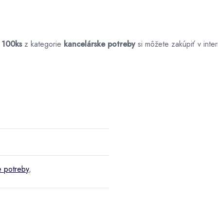
 100ks
z kategorie
kancelárske potreby
si môžete zakúpiť v in
e potreby
,