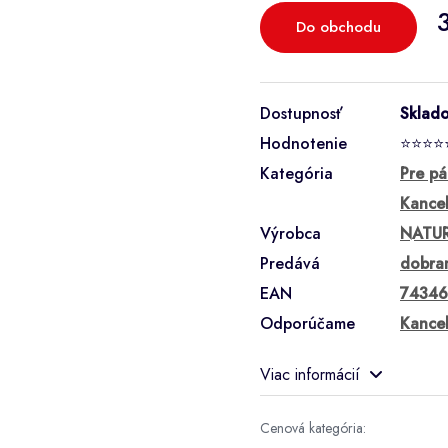
Do obchodu
Dostupnosť
Sklad
Hodnotenie
⭐⭐⭐⭐
Kategória
Pre p
Kancel
Výrobca
NATU
Predává
dobram
EAN
74346
Odporúčame
Kance
Viac informácií
Cenová kategória: