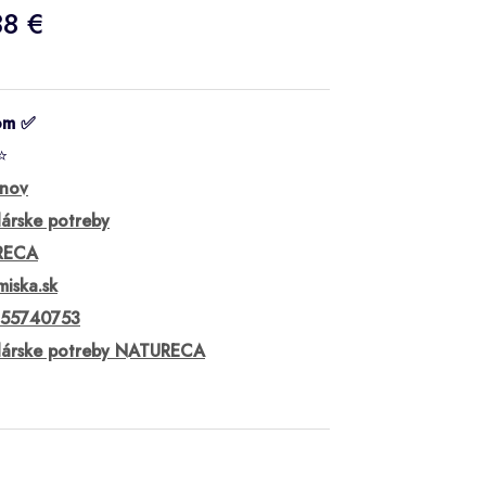
38 €
om ✅
⭐
ánov
árske potreby
RECA
iska.sk
55740753
lárske potreby NATURECA