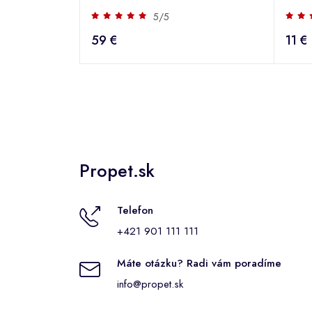
5/5
59 €
11 €
Propet.sk
Telefon
+421 901 111 111
Máte otázku? Radi vám poradíme
info@propet.sk