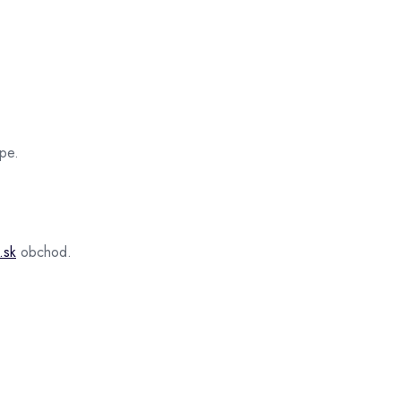
pe.
.sk
obchod.