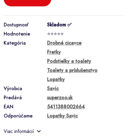
Dostupnosť
Skladom ✅
Hodnotenie
⭐⭐⭐⭐⭐
Kategória
Drobné cicavce
Fretky
Podstielky a toalety
Toalety a príslušenstvo
Lopatky
Výrobca
Savic
Predává
superzoo.sk
EAN
5411388002664
Odporúčame
Lopatky Savic
Viac informácií