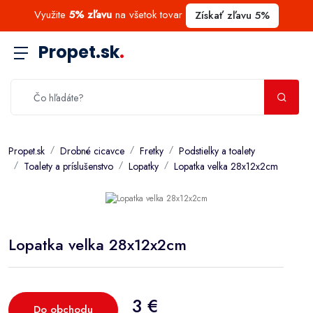
Využite
5% zľavu
na všetok tovar
Získať zľavu 5%
Propet.sk
.
Propet.sk
Drobné cicavce
Fretky
Podstielky a toalety
Toalety a príslušenstvo
Lopatky
Lopatka velka 28x12x2cm
Lopatka velka 28x12x2cm
3 €
Do obchodu