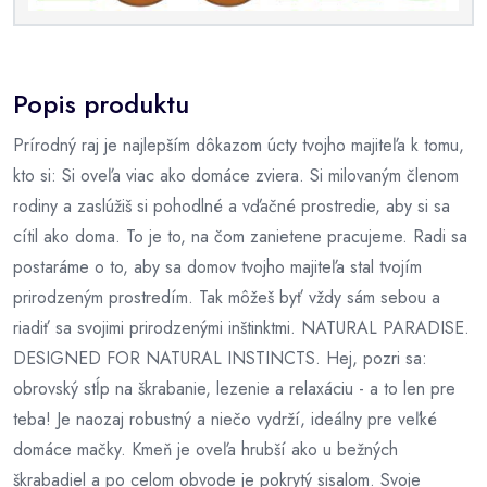
Popis produktu
Prírodný raj je najlepším dôkazom úcty tvojho majiteľa k tomu,
kto si: Si oveľa viac ako domáce zviera. Si milovaným členom
rodiny a zaslúžiš si pohodlné a vďačné prostredie, aby si sa
cítil ako doma. To je to, na čom zanietene pracujeme. Radi sa
postaráme o to, aby sa domov tvojho majiteľa stal tvojím
prirodzeným prostredím. Tak môžeš byť vždy sám sebou a
riadiť sa svojimi prirodzenými inštinktmi. NATURAL PARADISE.
DESIGNED FOR NATURAL INSTINCTS. Hej, pozri sa:
obrovský stĺp na škrabanie, lezenie a relaxáciu - a to len pre
teba! Je naozaj robustný a niečo vydrží, ideálny pre veľké
domáce mačky. Kmeň je oveľa hrubší ako u bežných
škrabadiel a po celom obvode je pokrytý sisalom. Svoje