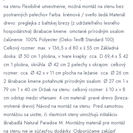
na stenu Flexibilné umiestnenie, možná montáž na stenu bez
postranných pelechov Farba: krémová / svetlo šedá Materiál:
drevo: preglejka z baltskej brezy (z udržateľného lesného
hospodárstva) škrabacie kmene: omotané prírodným sisalom
čalúnenie: 100% Polyester (Oeko-Tex® Standard 100)
Celkový rozmer: max. v 136,5 x d 80 x š 55 cm Základná
doska: Ø 50 cm 1 plošina, v tvare kvapky: cca. D 69,4 x Š 42
cm 1 plošina, okrúhla: Ø 42 cm 2 pelechy s okrajom: celkový
rozmer: cca. Ø 42 x v 11 cm plocha na ležanie: cca. Ø 26 cm
2 škrabacie kmene potiahnuté prírodným sisalom: Ø 27 cm 1 x
79 cm 1 x 40 cm Držiak na stenu: celkový rozmer: š 10 x v 8
cm odstup medzi vŕtaniami: 4 cm materiál: pravé drevo (breza-
vrstvené drevo) Návod na montáž na stenu: Pred samotnou
montážou sa uistite, či vlastnosti steny umožňujú inštaláciu
škrabadlá Natural Paradise M. Montážny materiál pre montáž
na stenu nie je súčasťou dodávky. Odporúčame zakúpiť