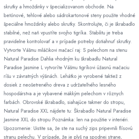
skrutky a hmoždinky v špecializovanom obchode. Na
betónové, tehlové alebo sádrokartonové steny použite vhodné
špeciálne hmoždinky alebo skrutky. Skontrolujte, či je škrabadlo
stabilné, než naň vpustíte svojho tigríka. Stabilitu je treba
pravidelne kontrolovať a v prípade potreby dotiahnuť skrutky.
Vytvorte Vášmu miláčikovi mačací raj: S pelechom na stenu
Natural Paradise Dahlia vhodným ku škrabadlu Natural
Paradise Jasmine L vytvoríte Vášmu tigríkovi úžasnú mačaciu
ríšu v závratných výšinách. Lehátko je vyrobené taktiež z
dosiek z neošetreného dreva z udržateľného lesného
hospodárstva a je vybavené mäkkým pelechom v rôznych
farbách. Obrovské škrabadlo, siahajúce takmer do stropu,
Natural Paradise XXL nájdete tu: Škrabadlo Natural Paradise
Jasmine XXL do stropu Poznámka: len na použitie v interiéri.
Upozornenie: Uistite sa, že ste na suchý zips pripevnili flísovú
stranu pelechu. V prípade, že je plyš na spodnej strane,