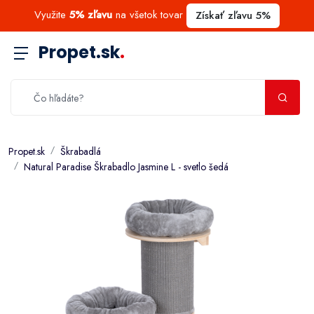
Využite
5% zľavu
na všetok tovar
Získať zľavu 5%
Propet.sk
.
Propet.sk
Škrabadlá
Natural Paradise Škrabadlo Jasmine L - svetlo šedá