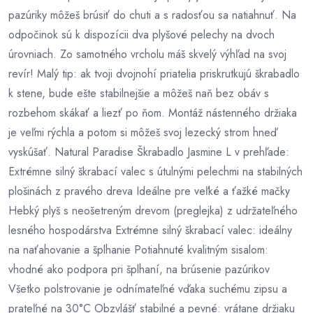
pazúriky môžeš brúsiť do chuti a s radosťou sa natiahnuť. Na
odpočinok sú k dispozícii dva plyšové pelechy na dvoch
úrovniach. Zo samotného vrcholu máš skvelý výhľad na svoj
revír! Malý tip: ak tvoji dvojnohí priatelia priskrutkujú škrabadlo
k stene, bude ešte stabilnejšie a môžeš naň bez obáv s
rozbehom skákať a liezť po ňom. Montáž nástenného držiaka
je veľmi rýchla a potom si môžeš svoj lezecký strom hneď
vyskúšať. Natural Paradise Škrabadlo Jasmine L v prehľade:
Extrémne silný škrabací valec s útulnými pelechmi na stabilných
plošinách z pravého dreva Ideálne pre veľké a ťažké mačky
Hebký plyš s neošetreným drevom (preglejka) z udržateľného
lesného hospodárstva Extrémne silný škrabací valec: ideálny
na naťahovanie a šplhanie Potiahnuté kvalitným sisalom:
vhodné ako podpora pri šplhaní, na brúsenie pazúrikov
Všetko polstrovanie je odnímateľné vďaka suchému zipsu a
prateľné na 30°C Obzvlášť stabilné a pevné: vrátane držiaku