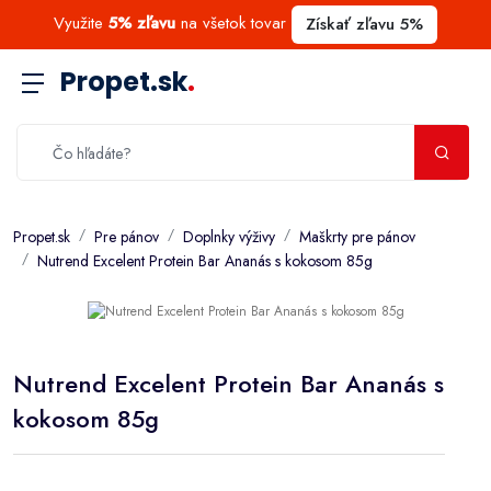
Využite
5% zľavu
na všetok tovar
Získať zľavu 5%
Propet.sk
.
Propet.sk
Pre pánov
Doplnky výživy
Maškrty pre pánov
Nutrend Excelent Protein Bar Ananás s kokosom 85g
Nutrend Excelent Protein Bar Ananás s
kokosom 85g