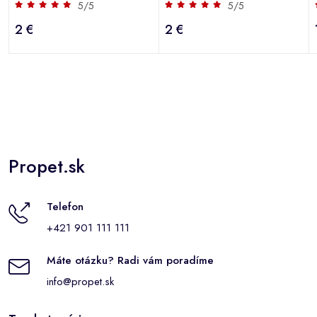
Blackcurrant+cranberries
85g
5/5
5/5
85g
2 €
2 €
Propet.sk
Telefon
+421 901 111 111
Máte otázku? Radi vám poradíme
info@propet.sk