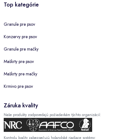
Top kategórie
Granule pre psov
Konzervy pre psov
Granule pre mačky
Maškrty pre psov
Maškrty pre mačky
Krmivo pre psov
Záruka kvality
Naše produkty zodpovedajú požiadavkám týchto organizácií:
Kontrolu kvality zabezpečujú holandské riadiace systémy: