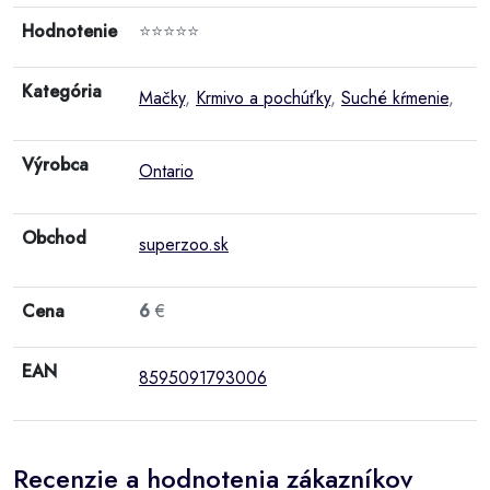
Hodnotenie
⭐⭐⭐⭐⭐
Kategória
Mačky
,
Krmivo a pochúťky
,
Suché kŕmenie
,
Výrobca
Ontario
Obchod
superzoo.sk
Cena
6
€
EAN
8595091793006
Recenzie a hodnotenia zákazníkov