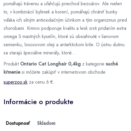
pomáhajú tráveniu a uľahčujú priechod bezoárov. Ale nielen
to, v kombinácií byliniek a korení, pomáhajú chrániť bunky
vďaka ich silným antioxidačným účinkom a tým organizmus pred
chorobami. Krmivo podporuje kvalitu a lesk srsti pridaním extra
omega 3 mastných kyselín, ktoré sú obsiahnuté v lianovom
semienku, lososovom oleji a antarktickom krile. O ústnu dutinu
sa starajú špeciálne minerály, ktoré...
Produkt
Ontario Cat Longhair 0,4kg
z kategorie
suché
kŕmenie
si môžete zakúpiť v internetovom obchode
superzoo.sk
za cenu 6 €.
Informácie o produkte
Dostupnosť
Skladom