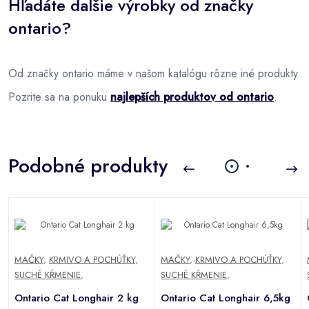
Hľadáte dalšie výrobky od značky
ontario?
Od značky ontario máme v našom katalógu rôzne iné produkty.
Pozrite sa na ponuku
najlepších produktov od ontario
.
Podobné produkty
MAČKY
,
KRMIVO A POCHÚŤKY
,
MAČKY
,
KRMIVO A POCHÚŤKY
,
SUCHÉ KŔMENIE
,
SUCHÉ KŔMENIE
,
Ontario Cat Longhair 2 kg
Ontario Cat Longhair 6,5kg