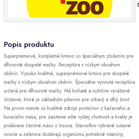
Popis produktu
Superprémiové, kompletné krmivo so špeciálnym zložením pre
dlhosrsté dospelé mačky. Receptúra s nízkym obsahom
obilnín. Vysoko kvalitné, superprémiové krmivo pre dospelé
mačky s nízkym obsahom obilnín. Špeciálne vyvinutá receptúra
určená pre dlhosrsté mačky. Má bohaté a nutrične vyvážené
zloženie, ktoré je základným pilierom pre zdravý a dlhý život.
Na prvom mieste sú kvalitné zdroje proteínov z kačacieho a
kuracieho mäsa, pre zaistenie ešte vyššej chutnosti a kvality je
pridávane čerstvé mäso z lososa. Starostlivo vybrané sušené
ovocie a zelenina dodávajú organizmu potrebné vitamíny,