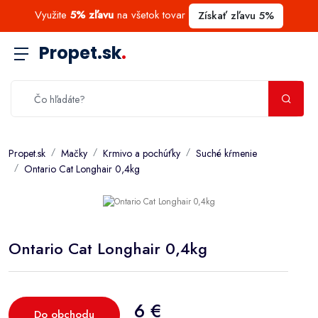
Využite
5% zľavu
na všetok tovar
Získať zľavu 5%
Propet.sk
.
Propet.sk
Mačky
Krmivo a pochúťky
Suché kŕmenie
Ontario Cat Longhair 0,4kg
Ontario Cat Longhair 0,4kg
6 €
Do obchodu