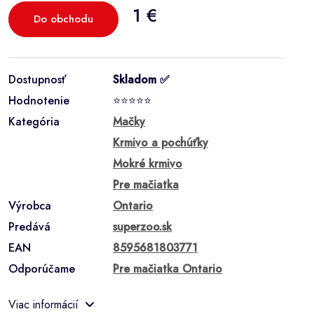
1 €
Do obchodu
Dostupnosť
Skladom ✅
Hodnotenie
⭐⭐⭐⭐⭐
Kategória
Mačky
Krmivo a pochúťky
Mokré krmivo
Pre mačiatka
Výrobca
Ontario
Predává
superzoo.sk
EAN
8595681803771
Odporúčame
Pre mačiatka Ontario
Viac informácií