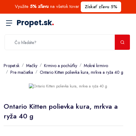
Využite
5% zľavu
na všetok tovar
Získať zľavu 5%
Propet.sk
.
Propet.sk
Mačky
Krmivo a pochúťky
Mokré krmivo
Pre mačiatka
Ontario Kitten polievka kura, mrkva a ryža 40 g
Ontario Kitten polievka kura, mrkva a
ryža 40 g