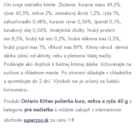
čím svoje mačiatko kŕmite. Zloženie: kuracie mäso 49,3%,
vývar 45,5%, mrkva 2%, zemiakový škrob 1,2%, ryža 1%,
zahusťovadlo 0,48%, kuracie vývar 0,36%, špenát 0,1%,
tuniakový olej 0,06%. Analytické zložky: hrubý proteín
min.8,5%, hrubý tuk min.0,2%, hrubá vláknina max.0,5%,
hrubý popol max.1%, vlhkosť max.89%. Kŕmny návod: denná
dávka závisí od aktivity, veku a plemena Vašej mačky.
Podávajte ako doplnok k bežnej kŕmnej dávke. Uchovávajte na
suchom a chladnom mieste. Po otvorení skladujte v chladničke
a spotrebujte do 2 dní. Výrobok nie je určený na ľudskú
konzumáciu....
Produkt
Ontario Kitten polievka kura, mrkva a ryža 40 g
z
kategorie
pre mačiatka
si môžete zakúpiť v internetovom
obchode
superzoo.sk
za cenu 1 €.