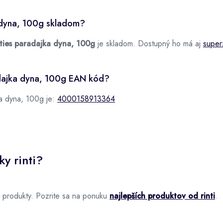
a dyna, 100g skladom?
tties paradajka dyna, 100g
je skladom. Dostupný ho má aj
super
radajka dyna, 100g EAN kód?
ka dyna, 100g je:
4000158913364
y rinti?
 produkty. Pozrite sa na ponuku
najlepších produktov od rinti
.