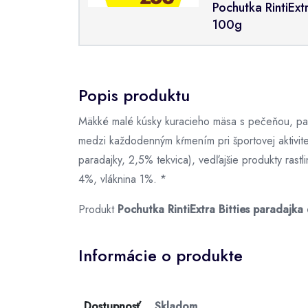
Pochutka RintiExt
100g
Popis produktu
Mäkké malé kúsky kuracieho mäsa s pečeňou, par
medzi každodenným kŕmením pri športovej aktivit
paradajky, 2,5% tekvica), vedľajšie produkty ras
4%, vláknina 1%. *
Produkt
Pochutka RintiExtra Bitties paradajka
Informácie o produkte
Dostupnosť
Skladom