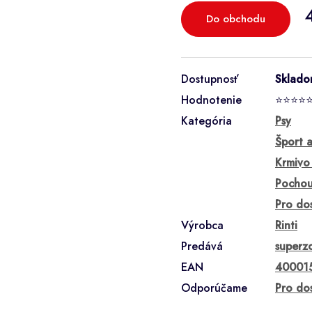
Do obchodu
Dostupnosť
Sklad
Hodnotenie
⭐⭐⭐⭐
Kategória
Psy
Šport a
Krmivo
Pochou
Pro do
Výrobca
Rinti
Predává
superz
EAN
40001
Odporúčame
Pro dos