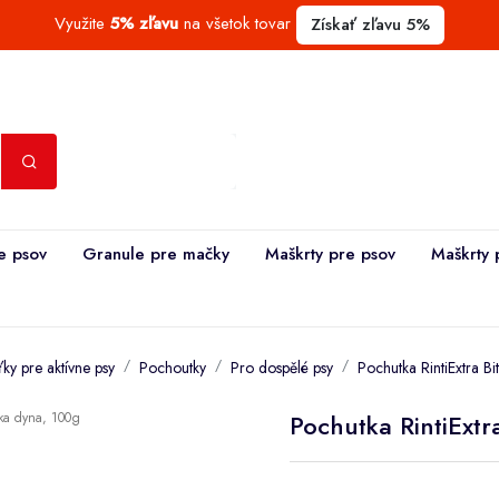
Využite
5% zľavu
na všetok tovar
Získať zľavu 5%
e psov
Granule pre mačky
Maškrty pre psov
Maškrty 
ky pre aktívne psy
Pochoutky
Pro dospělé psy
Pochutka RintiExtra B
Pochutka RintiExtr