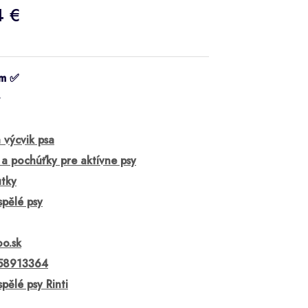
4 €
om ✅
⭐
 výcvik psa
 a pochúťky pre aktívne psy
tky
spělé psy
oo.sk
58913364
pělé psy Rinti