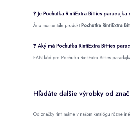
❓ Je Pochutka RintiExtra Bitties paradajk
Áno momentále produkt
Pochutka RintiExtra Bi
❓ Aký má Pochutka RintiExtra Bitties pa
EAN kód pre Pochutka RintiExtra Bitties paradaj
Hľadáte dalšie výrobky od značk
Od značky rinti máme v našom katalógu rôzne iné