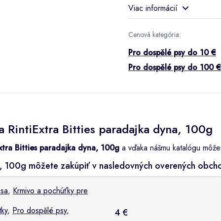
Viac informácií
Cenová kategória:
Pro dospělé psy do 10 €
Pro dospělé psy do 100 €
 RintiExtra Bitties paradajka dyna, 100g
xtra Bitties paradajka dyna, 100g
a vďaka nášmu katalógu môžete 
yna, 100g môžete zakúpiť v nasledovných overených obch
psa
,
Krmivo a pochúťky pre
ky
,
Pro dospělé psy
,
4 €