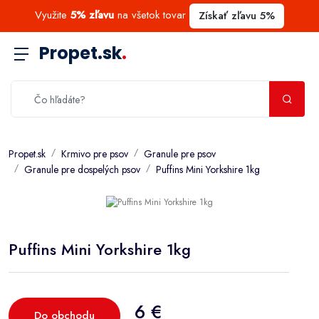
Využite
5% zľavu
na všetok tovar
Získať zľavu 5%
Propet.sk
.
Propet.sk
Krmivo pre psov
Granule pre psov
Granule pre dospelých psov
Puffins Mini Yorkshire 1kg
Puffins Mini Yorkshire 1kg
6 €
Do obchodu