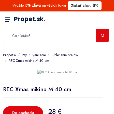
Využite
5% zľavu
na všetok tovar
Získať zľavu 5%
Propet.sk
.
Propet.sk
Psy
Venčenie
Oblečenie pre psy
REC Xmas mikina M 40 cm
REC Xmas mikina M 40 cm
28 €
Do obchodu