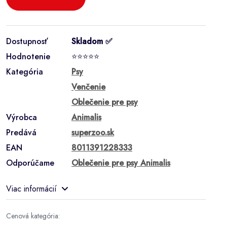
Dostupnosť
Skladom ✅
Hodnotenie
⭐⭐⭐⭐⭐
Kategória
Psy
Venčenie
Oblečenie pre psy
Výrobca
Animalis
Predává
superzoo.sk
EAN
8011391228333
Odporúčame
Oblečenie pre psy Animalis
Viac informácií
Cenová kategória: