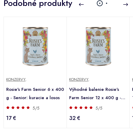
Podobné produkty
KONZERVY
,
KONZERVY
,
Rosie's Farm Senior 6 x 400
Výhodné balenie Rosie's
g - Senior: kuracie a losos
Farm Senior 12 x 400 g -
Senior: kuracie a losos
5/5
5/5
17 €
32 €