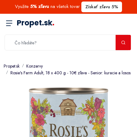
Využite
5% zľavu
na všetok tovar
Získať zľavu 5%
Propet.sk
.
Propet.sk
Konzervy
Rosie's Farm Adult, 18 x 400 g - 10€ zľava - Senior: kuracie a losos