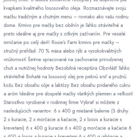
kvapkami kvalitného lososového oleja. Rozmaznávajte svoju
mačku tradičným a chutným menu – rovnako ako vašu rodinu
doma. Krmivo pre mačky bez obilnín je ľahko stráviteľné a
preto ideálne aj pre mačky s citlivým zažívaním. Pre veselé
mrnčanie po celý deň! Rosie’s Farm krmivo pre mačky –
stručný prehľad: 70 % mäsa alebo rýb a vysokokvalitných
vnútorností Šetrne spracované na zachovanie prirodzenej
chuti a nutričnej hodnoty Bezobilná receptúra Obzvlášť ľahko
stráviteľné Bohaté na lososový olej pre peknú srsť a pružnú
kožu Bez obsahu sóje a laktózy Bez obsahu pridaného cukru
a aróm Ideálne pre dospelé mačky všetkých plemien a veľkostí
Starostlivo vyrobené v rodinnej firme Vybrať si môžete z
nasledujúcich variantov: 6 x 400 g miešané balenie (3 druhy:
2 x kuracie, 2 x morčacie a kačacie, 2 x losos a kuracie s
krevetami) 6 x 400 g kuracie 6 x 400 g morčacie a kačacie 6
x 400 g losos a kuracie s krevetami 6 x 400 g jahňacie a