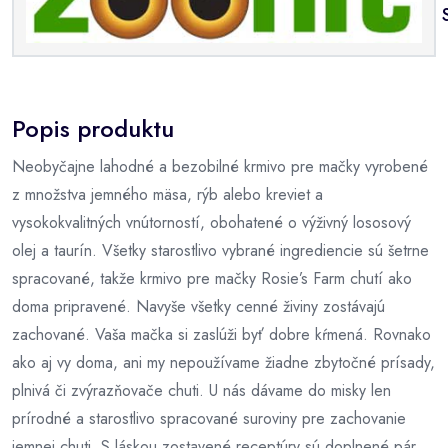
Popis produktu
Neobyčajne lahodné a bezobilné krmivo pre mačky vyrobené
z množstva jemného mäsa, rýb alebo kreviet a
vysokokvalitných vnútorností, obohatené o výživný lososový
olej a taurín. Všetky starostlivo vybrané ingrediencie sú šetrne
spracované, takže krmivo pre mačky Rosie’s Farm chutí ako
doma pripravené. Navyše všetky cenné živiny zostávajú
zachované. Vaša mačka si zaslúži byť dobre kŕmená. Rovnako
ako aj vy doma, ani my nepoužívame žiadne zbytočné prísady,
plnivá či zvýrazňovače chuti. U nás dávame do misky len
prírodné a starostlivo spracované suroviny pre zachovanie
jemnej chuti. S láskou zostavené receptúry sú doplnené pár