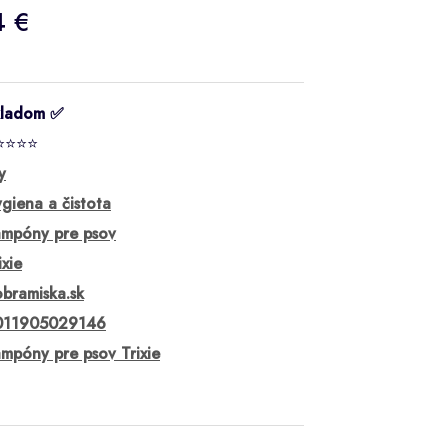
4 €
kladom ✅
⭐⭐⭐⭐
y
giena a čistota
mpóny pre psov
ixie
bramiska.sk
011905029146
mpóny pre psov Trixie