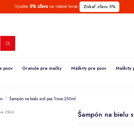
Využite
5% zľavu
na všetok tovar
Získať zľavu 5%
e psov
Granule pre mačky
Maškrty pre psov
Maškrty 
ov
Šampón na bielu srsť psa Trixie 250ml
Šampón na bielu sr