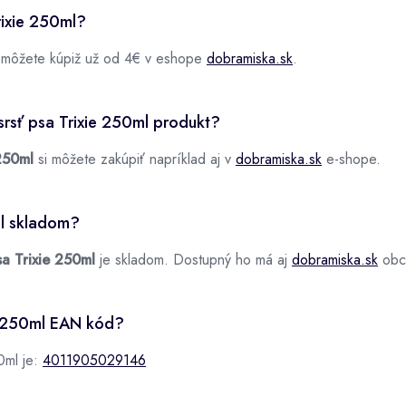
rixie 250ml?
môžete kúpiž už od 4€ v eshope
dobramiska.sk
.
srsť psa Trixie 250ml produkt?
 250ml
si môžete zakúpiť napríklad aj v
dobramiska.sk
e-shope.
ml skladom?
sa Trixie 250ml
je skladom. Dostupný ho má aj
dobramiska.sk
obc
e 250ml EAN kód?
0ml je:
4011905029146