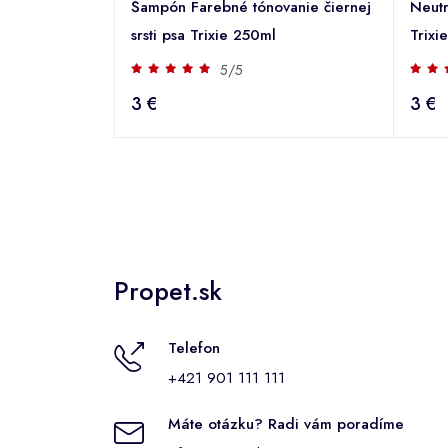
Šampón Farebné tónovanie čiernej
Neutr
srsti psa Trixie 250ml
Trixi
5/5
3 €
3 €
Propet.sk
Telefon
+421 901 111 111
Máte otázku? Radi vám poradíme