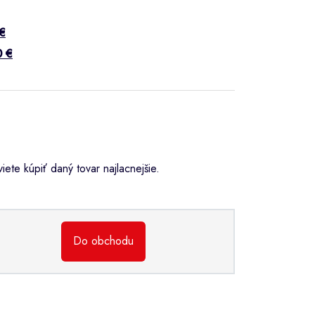
€
0 €
ete kúpiť daný tovar najlacnejšie.
Do obchodu