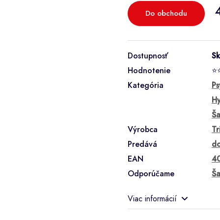
Do obchodu
Dostupnosť
S
Hodnotenie
⭐
Kategória
Ps
Hy
Ša
Výrobca
Tr
Predává
do
EAN
4
Odporúčame
Ša
Viac informácií