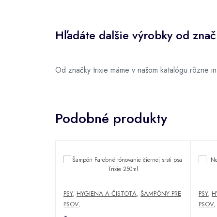
Hľadáte dalšie výrobky od znač
Od značky trixie máme v našom katalógu rôzne i
Podobné produkty
PSY
,
HYGIENA A ČISTOTA
,
ŠAMPÓNY PRE
PSY
,
H
PSOV
,
PSOV
,