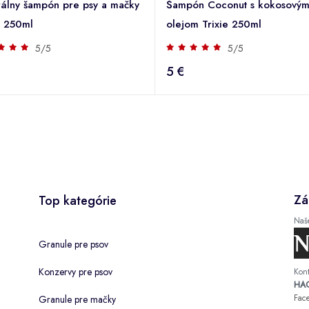
álny šampón pre psy a mačky
Šampón Coconut s kokosový
e 250ml
olejom Trixie 250ml
5/5
5/5
5 €
Zá
Top kategórie
Naš
Granule pre psov
Konzervy pre psov
Kont
HAC
Fac
Granule pre mačky