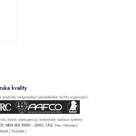
m
ruka kvality
e produkty zodpovedajú požiadavkám týchto organizácií:
rolu kvality zabezpečujú holandské riadiace systémy:
P, NEN ISO 9001 - 2001, I.F.S.
Viac informácií
ebook
|
Youtube
|