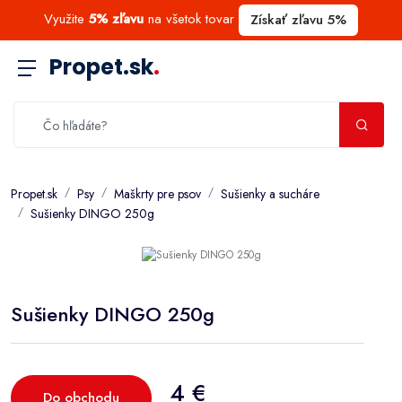
Využite
5% zľavu
na všetok tovar
Získať zľavu 5%
Propet.sk
.
Propet.sk
Psy
Maškrty pre psov
Sušienky a sucháre
Sušienky DINGO 250g
Sušienky DINGO 250g
4 €
Do obchodu