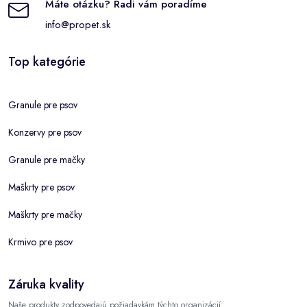
Máte otázku? Radi vám poradíme
info@propet.sk
Top kategórie
Granule pre psov
Konzervy pre psov
Granule pre mačky
Maškrty pre psov
Maškrty pre mačky
Krmivo pre psov
Záruka kvality
Naše produkty zodpovedajú požiadavkám týchto organizácií: