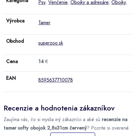
Kategória
Psy
,
Venčenie
,
Obojky a adresáre
,
Obojky
,
Výrobca
Tamer
Obchod
superzoo.sk
Cena
14
€
EAN
8595637710078
Recenzie a hodnotenia zákazníkov
Zaujíma vás, čo si myslia iný zákazníci a aké sú
recenzie na
tamer softy obojok 2,8x31cm červený
? Pozrite si overené