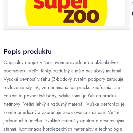
Popis produktu
Originálny obojok v športovom prevedení do akýchkoľvek
podmienok. Veľmi ľahký, vzdušný a málo nasiakavý materiál.
Vysoká pevnosť v ťahu (3-bodový systém podpory zaručuje
rozloženie sily tak, že nenamáha iba pracku zapínania, ale
celkom tri pevnostné body, vďaka tomu je ťah na pracku
tretinový. Veľmi ľahký a vzdušný materiál. Vďaka perforácii je
skvele priedušný a zabraňuje zaparovaniu srsti psa. Veľmi
jednoduchá údržba. Kvalitné materiály opatrené pevnostnými
stehmi. Kombinácia horolezeckých materiálov a technológie