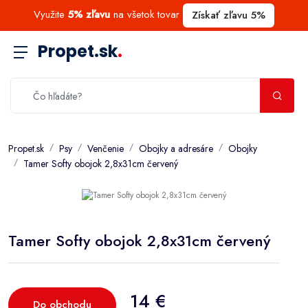
Využite
5% zľavu
na všetok tovar
Získať zľavu 5%
Propet.sk
.
Propet.sk
Psy
Venčenie
Obojky a adresáre
Obojky
Tamer Softy obojok 2,8x31cm červený
Tamer Softy obojok 2,8x31cm červený
14 €
Do obchodu