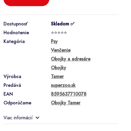
Dostupnosť
Skladom ✅
Hodnotenie
⭐⭐⭐⭐⭐
Kategória
Psy
Venčenie
Obojky a adresáre
Obojky
Výrobca
Tamer
Predává
superzoo.sk
EAN
8595637710078
Odporúčame
Obojky Tamer
Viac informácií