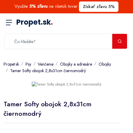
Využite
5% zľavu
na všetok tovar
Získať zľavu 5%
Propet.sk
.
Propet.sk
Psy
Venčenie
Obojky a adresáre
Obojky
Tamer Softy obojok 2,8x31cm čiernomodrý
Tamer Softy obojok 2,8x31cm
čiernomodrý