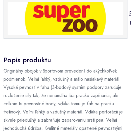
Popis produktu
Originálny obojok v športovom prevedení do akýchkoľvek
podmienok. Veľmi ľahký, vzdušný a málo nasiakavý materiál.
Vysoká pevnosť v ťahu (3-bodový systém podpory zaručuje
rozloženie sily tak, že nenamáha iba pracku zapínania, ale
celkom tri pevnostné body, vďaka tomu je ťah na pracku
tretinový. Veľmi ľahký a vzdušný materiál. Vďaka perforácii je
skvele priedušný a zabraňuje zaparovaniu srsti psa. Veľmi
jednoduchá údržba. Kvalitné materiály opatrené pevnostnými