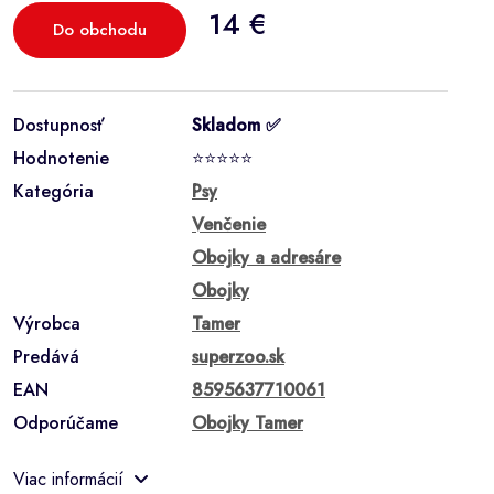
14 €
Do obchodu
Dostupnosť
Skladom ✅
Hodnotenie
⭐⭐⭐⭐⭐
Kategória
Psy
Venčenie
Obojky a adresáre
Obojky
Výrobca
Tamer
Predává
superzoo.sk
EAN
8595637710061
Odporúčame
Obojky Tamer
Viac informácií