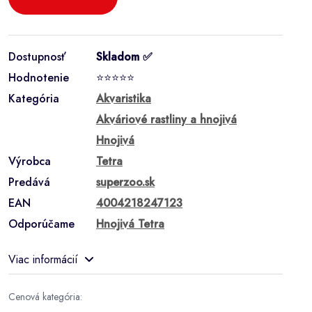
Dostupnosť
Skladom ✅
Hodnotenie
⭐⭐⭐⭐⭐
Kategória
Akvaristika
Akváriové rastliny a hnojivá
Hnojivá
Výrobca
Tetra
Predává
superzoo.sk
EAN
4004218247123
Odporúčame
Hnojivá Tetra
Viac informácií
Cenová kategória: