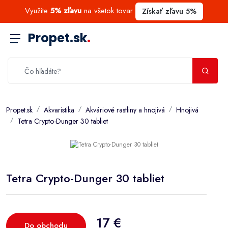
Využite
5% zľavu
na všetok tovar
Získať zľavu 5%
Propet.sk
.
Propet.sk
Akvaristika
Akváriové rastliny a hnojivá
Hnojivá
Tetra Crypto-Dunger 30 tabliet
Tetra Crypto-Dunger 30 tabliet
17 €
Do obchodu