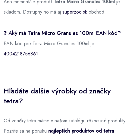
Áno momentále produkt
Tetra Micro Granules 100ml
je
skladom. Dostupný ho má aj
superzoo.sk
obchod.
❓ Aký má Tetra Micro Granules 100ml EAN kód?
EAN kód pre Tetra Micro Granules 100ml je:
4004218756861
Hľadáte dalšie výrobky od značky
tetra?
Od značky tetra máme v našom katalógu rôzne iné produkty.
Pozrite sa na ponuku
najlepších produktov od tetra
.