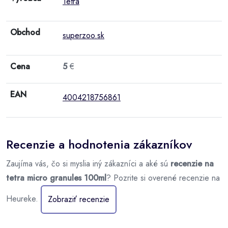
Tetra
Obchod
superzoo.sk
Cena
5
€
EAN
4004218756861
Recenzie a hodnotenia zákazníkov
Zaujíma vás, čo si myslia iný zákazníci a aké sú
recenzie na
tetra micro granules 100ml
? Pozrite si overené recenzie na
Heureke.
Zobraziť recenzie