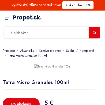
Využite
5% zľavu
na všetok tovar
Získať zľavu 5%
Propet.sk
.
Propet.sk
Akvaristika
Krmivo pre ryby
Suché
Kompletné
Tetra Micro Granules 100ml
Tetra Micro Granules 100ml
5 €
Do obchodu