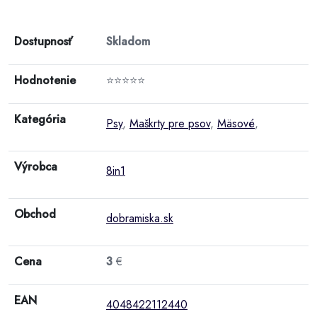
Dostupnosť
Skladom
Hodnotenie
⭐⭐⭐⭐⭐
Kategória
Psy
,
Maškrty pre psov
,
Mäsové
,
Výrobca
8in1
Obchod
dobramiska.sk
Cena
3
€
EAN
4048422112440