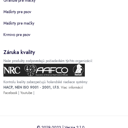
Granule pre mačky
Maškrty pre psov
Maškrty pre mačky
Krmivo pre psov
Záruka kvality
Naše produkty zodpovedajú požiadavkám týchto organizácií:
Kontrolu kvality zabezpečujú holandské riadiace systémy:
HACP, NEN ISO 9001 - 2001, I.F.S.
Viac informácií
Facebook
|
Youtube
|
© 2019-2023 | Verzia 2.1.0