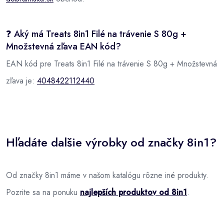
❓ Aký má Treats 8in1 Filé na trávenie S 80g +
Množstevná zľava EAN kód?
EAN kód pre Treats 8in1 Filé na trávenie S 80g + Množstevná
zľava je:
4048422112440
Hľadáte dalšie výrobky od značky 8in1?
Od značky 8in1 máme v našom katalógu rôzne iné produkty.
Pozrite sa na ponuku
najlepších produktov od 8in1
.