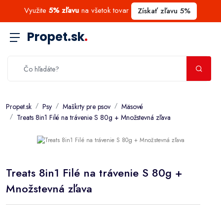
Využite
5% zľavu
na všetok tovar
Získať zľavu 5%
Propet.sk
.
Propet.sk
Psy
Maškrty pre psov
Mäsové
Treats 8in1 Filé na trávenie S 80g + Množstevná zľava
Treats 8in1 Filé na trávenie S 80g +
Množstevná zľava