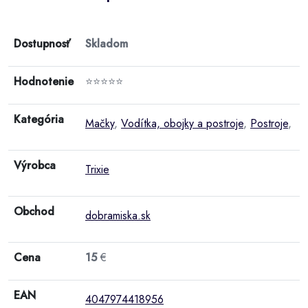
Dostupnosť
Skladom
Hodnotenie
⭐⭐⭐⭐⭐
Kategória
Mačky
,
Vodítka, obojky a postroje
,
Postroje
,
Výrobca
Trixie
Obchod
dobramiska.sk
Cena
15
€
EAN
4047974418956