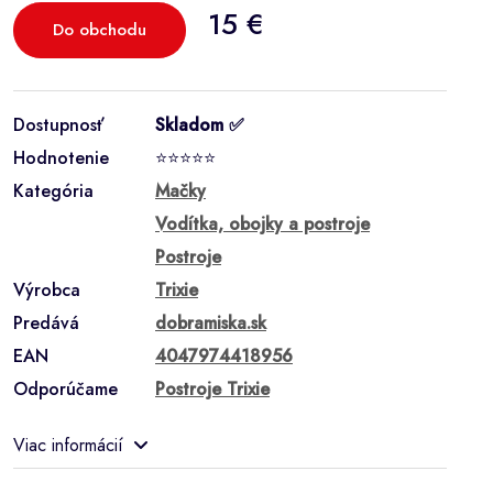
15 €
Do obchodu
Dostupnosť
Skladom ✅
Hodnotenie
⭐⭐⭐⭐⭐
Kategória
Mačky
Vodítka, obojky a postroje
Postroje
Výrobca
Trixie
Predává
dobramiska.sk
EAN
4047974418956
Odporúčame
Postroje Trixie
Viac informácií