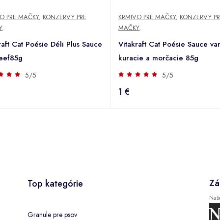
O PRE MAČKY
,
KONZERVY PRE
KRMIVO PRE MAČKY
,
KONZERVY PR
Y
,
MAČKY
,
raft Cat Poésie Déli Plus Sauce
Vitakraft Cat Poésie Sauce va
beef85g
kuracie a morčacie 85g
5/5
5/5
1 €
Zá
Top kategórie
Naš
Granule pre psov