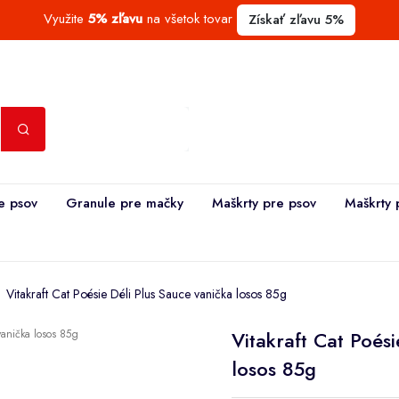
Využite
5% zľavu
na všetok tovar
Získať zľavu 5%
e psov
Granule pre mačky
Maškrty pre psov
Maškrty 
Vitakraft Cat Poésie Déli Plus Sauce vanička losos 85g
Vitakraft Cat Poés
losos 85g