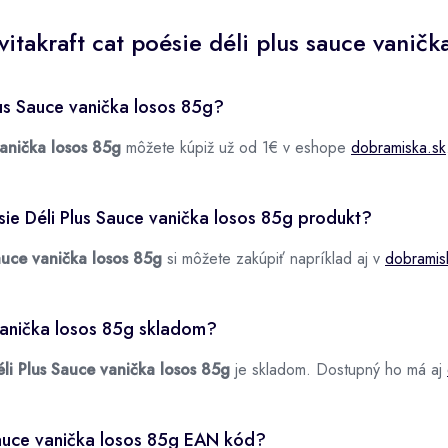
itakraft cat poésie déli plus sauce vaničk
lus Sauce vanička losos 85g?
vanička losos 85g
môžete kúpiž už od 1€ v eshope
dobramiska.sk
sie Déli Plus Sauce vanička losos 85g produkt?
auce vanička losos 85g
si môžete zakúpiť napríklad aj v
dobramis
 vanička losos 85g skladom?
éli Plus Sauce vanička losos 85g
je skladom. Dostupný ho má aj
Sauce vanička losos 85g EAN kód?