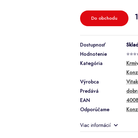
Do obchodu
Dostupnosť
Skla
Hodnotenie
⭐⭐⭐
Kategória
Krmi
Konz
Výrobca
Vitak
Predává
dobr
EAN
4008
Odporúčame
Konz
Viac informácií