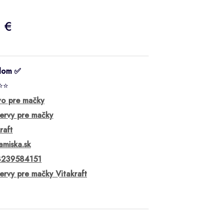
1 €
dom ✅
⭐⭐
vo pre mačky
ervy pre mačky
raft
amiska.sk
239584151
ervy pre mačky Vitakraft