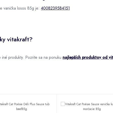
e vanička losos 85g je:
4008239584151
y vitakraft?
 iné produkty. Pozrite sa na ponuku
najlepších produktov od vit