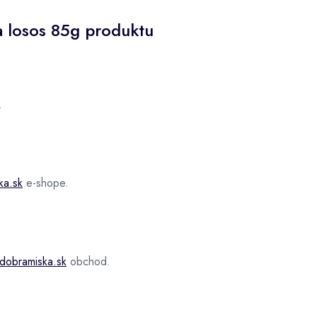
a losos 85g produktu
.
ka.sk
e-shope.
dobramiska.sk
obchod.