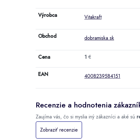
Výrobca
Vitakraft
Obchod
dobramiska.sk
Cena
1
€
EAN
4008239584151
Recenzie a hodnotenia zákazní
Zaujíma vás, čo si myslia iný zákazníci a aké sú
r
Zobraziť recenzie