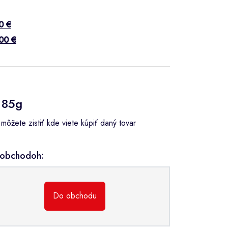
0 €
00 €
s 85g
ôžete zistiť kde viete kúpiť daný tovar
h obchodoh:
Do obchodu