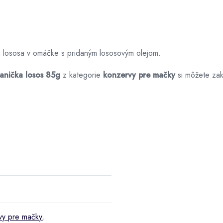
 lososa v omáčke s pridaným lososovým olejom.
vanička losos 85g
z kategorie
konzervy pre mačky
si môžete za
vy pre mačky
,