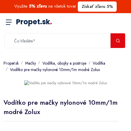
Využite
5% zľavu
na všetok tovar
Získať zľavu 5%
Propet.sk
.
Propet.sk
Mačky
Vodítka, obojky a postroje
Vodítka
Vodítko pre mačky nylonové 10mm/1m modré Zolux
Vodítko pre mačky nylonové 10mm/1m
modré Zolux