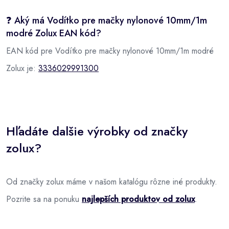
❓ Aký má Vodítko pre mačky nylonové 10mm/1m
modré Zolux EAN kód?
EAN kód pre Vodítko pre mačky nylonové 10mm/1m modré
Zolux je:
3336029991300
Hľadáte dalšie výrobky od značky
zolux?
Od značky zolux máme v našom katalógu rôzne iné produkty.
Pozrite sa na ponuku
najlepších produktov od zolux
.