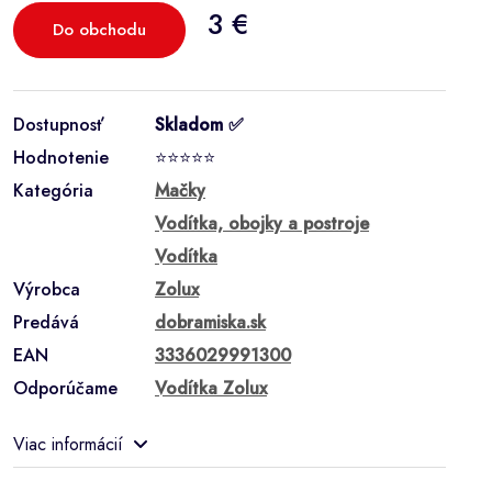
3 €
Do obchodu
Dostupnosť
Skladom ✅
Hodnotenie
⭐⭐⭐⭐⭐
Kategória
Mačky
Vodítka, obojky a postroje
Vodítka
Výrobca
Zolux
Predává
dobramiska.sk
EAN
3336029991300
Odporúčame
Vodítka Zolux
Viac informácií