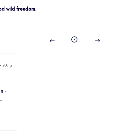
od wild freedom
.
g -