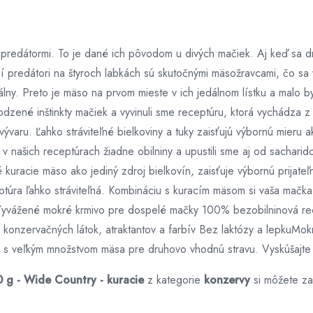
predátormi. To je dané ich pôvodom u divých mačiek. Aj keď sa dnes
í predátori na štyroch labkách sú skutočnými mäsožravcami, čo sa 
málny. Preto je mäso na prvom mieste v ich jedálnom lístku a malo b
odzené inštinkty mačiek a vyvinuli sme receptúru, ktorá vychádza 
varu. Ľahko stráviteľné bielkoviny a tuky zaisťujú výbornú mieru 
e v našich receptúrach žiadne obilniny a upustili sme aj od sachar
kuracie mäso ako jediný zdroj bielkovín, zaisťuje výbornú prijateľno
ptúra ľahko stráviteľná. Kombináciu s kuracím mäsom si vaša mačk
yvážené mokré krmivo pre dospelé mačky 100% bezobilninová rece
 konzervačných látok, atraktantov a farbív Bez laktózy a lepkuMo
s veľkým množstvom mäsa pre druhovo vhodnú stravu. Vyskúšajte 
 g - Wide Country - kuracie
z kategorie
konzervy
si môžete za