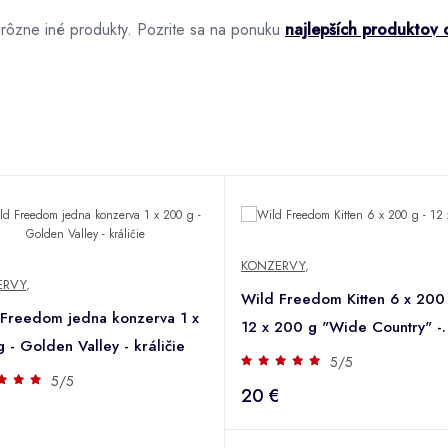
rôzne iné produkty. Pozrite sa na ponuku
najlepších produktov 
KONZERVY
,
ERVY
,
Wild Freedom Kitten 6 x 200 
 Freedom jedna konzerva 1 x
12 x 200 g "Wide Country" -
 - Golden Valley - králičie
teľacie & kuracie
5/5
5/5
20 €