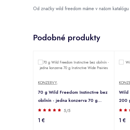
Od značky wild freedom máme v našom katalógu 
Podobné produkty
KONZERVY
,
KONZ
70 g Wild Freedom Instinctive bez
Wild
obilnín - jedna konzerva 70 g
200 g
Instinctive Wide Prairies
5/5
1 €
1 €