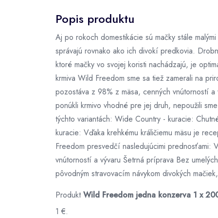
Popis produktu
Aj po rokoch domestikácie sú mačky stále malými 
správajú rovnako ako ich divokí predkovia. Drobn
ktoré mačky vo svojej koristi nachádzajú, je opti
krmiva Wild Freedom sme sa tiež zamerali na prir
pozostáva z 98% z mäsa, cenných vnútorností a vý
ponúkli krmivo vhodné pre jej druh, nepoužili sm
týchto variantách: Wide Country - kuracie: Chutné 
kuracie: Vďaka krehkému králičiemu mäsu je rece
Freedom presvedčí nasledujúcimi prednosťami: V
vnútorností a vývaru Šetrná príprava Bez umelých
pôvodným stravovacím návykom divokých mačiek, 
Produkt
Wild Freedom jedna konzerva 1 x 200
1 €.