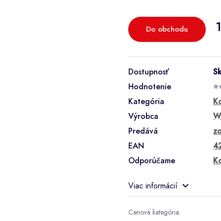
Do obchodu
Dostupnosť
S
Hodnotenie
⭐
Kategória
K
Výrobca
W
Predává
zo
EAN
4
Odporúčame
K
Viac informácií
Cenová kategória: