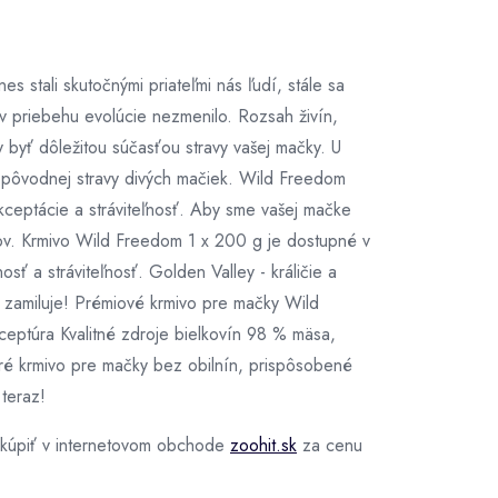
 stali skutočnými priateľmi nás ľudí, stále sa
v priebehu evolúcie nezmenilo. Rozsah živín,
y byť dôležitou súčasťou stravy vašej mačky. U
z pôvodnej stravy divých mačiek. Wild Freedom
akceptácie a stráviteľnosť. Aby sme vašej mačke
idov. Krmivo Wild Freedom 1 x 200 g je dostupné v
sť a stráviteľnosť. Golden Valley - králičie a
a zamiluje! Prémiové krmivo pre mačky Wild
ptúra Kvalitné zdroje bielkovín 98 % mäsa,
kré krmivo pre mačky bez obilnín, prispôsobené
teraz!
kúpiť v internetovom obchode
zoohit.sk
za cenu