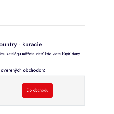
untry - kuracie
mu katalógu môžete zistiť kde viete kúpiť daný
h overených obchodoh:
Do obchodu