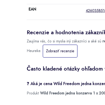
EAN
426035851
Recenzie a hodnotenia zákazní
Zaujíma vás, čo si myslia iný zákazníci a aké sú
r
Heureke.
Zobraziť recenzie
Často kladené otázky ohľadom w
❓ Aká je cena Wild Freedom jedna konzer
Produkt
Wild Freedom jedna konzerva 1 x 200