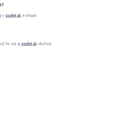
t?
aj v
zoohit.sk
e-shope.
pný ho má aj
zoohit.sk
obchod.