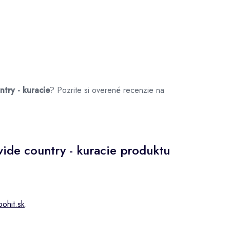
try - kuracie
? Pozrite si overené recenzie na
ide country - kuracie produktu
oohit.sk
.