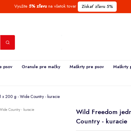
Využite
5% zľavu
na všetok tovar
Získať zľavu 5%
e psov
Granule pre mačky
Maškrty pre psov
Maškrty 
 x 200 g - Wide Country - kuracie
Wild Freedom jedn
Country - kuracie