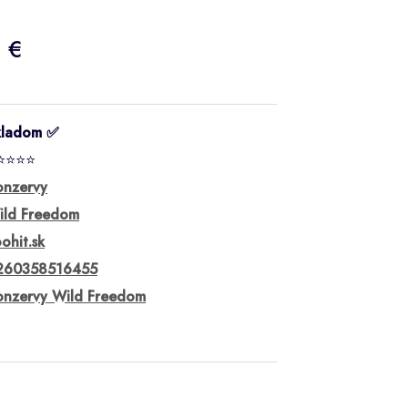
1 €
kladom ✅
⭐⭐⭐⭐
onzervy
ild Freedom
ohit.sk
260358516455
onzervy Wild Freedom