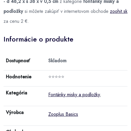
- d 48,2 x š 38 x v 0,5 cm
z kategorie
fontánky misky a
podložky
si môžete zakúpiť v internetovom obchode
zoohit.sk
za cenu 2 €.
Informácie o produkte
Dostupnosť
Skladom
Hodnotenie
⭐⭐⭐⭐⭐
Kategória
Fontánky misky a podložky
,
Výrobca
Zooplus Basics