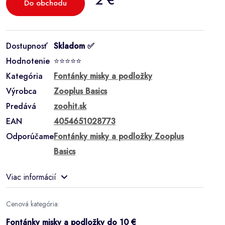
2 €
Do obchodu
Dostupnosť
Skladom ✅
Hodnotenie
⭐⭐⭐⭐⭐
Kategória
Fontánky misky a podložky
Výrobca
Zooplus Basics
Predává
zoohit.sk
EAN
4054651028773
Odporúčame
Fontánky misky a podložky Zooplus
Basics
Viac informácií
Cenová kategória:
Fontánky misky a podložky do 10 €