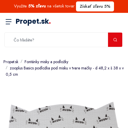
Využite
5% zľavu
na všetok tovar
Získať zľavu 5%
Propet.sk
.
Propet.sk
Fontánky misky a podložky
zooplus Basics podložka pod misku v tvare mačky - d 48,2 x š 38 x v
0,5 cm