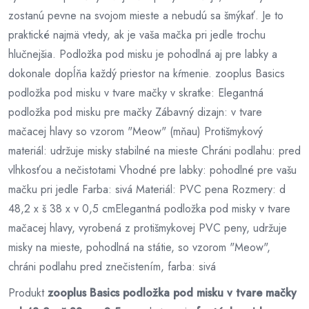
zostanú pevne na svojom mieste a nebudú sa šmýkať. Je to
praktické najmä vtedy, ak je vaša mačka pri jedle trochu
hlučnejšia. Podložka pod misku je pohodlná aj pre labky a
dokonale dopĺňa každý priestor na kŕmenie. zooplus Basics
podložka pod misku v tvare mačky v skratke: Elegantná
podložka pod misku pre mačky Zábavný dizajn: v tvare
mačacej hlavy so vzorom "Meow" (mňau) Protišmykový
materiál: udržuje misky stabilné na mieste Chráni podlahu: pred
vlhkosťou a nečistotami Vhodné pre labky: pohodlné pre vašu
mačku pri jedle Farba: sivá Materiál: PVC pena Rozmery: d
48,2 x š 38 x v 0,5 cmElegantná podložka pod misky v tvare
mačacej hlavy, vyrobená z protišmykovej PVC peny, udržuje
misky na mieste, pohodlná na státie, so vzorom "Meow",
chráni podlahu pred znečistením, farba: sivá
Produkt
zooplus Basics podložka pod misku v tvare mačky