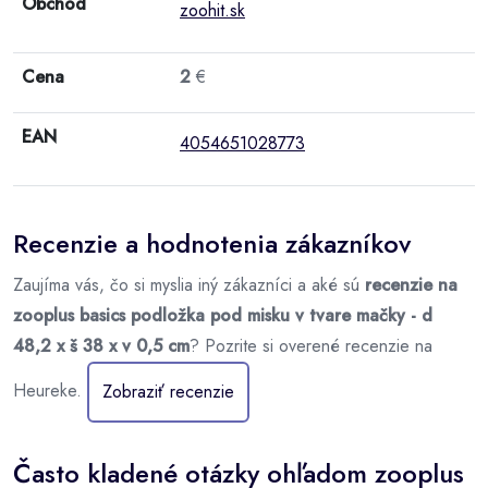
Obchod
zoohit.sk
Cena
2
€
EAN
4054651028773
Recenzie a hodnotenia zákazníkov
Zaujíma vás, čo si myslia iný zákazníci a aké sú
recenzie na
zooplus basics podložka pod misku v tvare mačky - d
48,2 x š 38 x v 0,5 cm
? Pozrite si overené recenzie na
Heureke.
Zobraziť recenzie
Často kladené otázky ohľadom zooplus