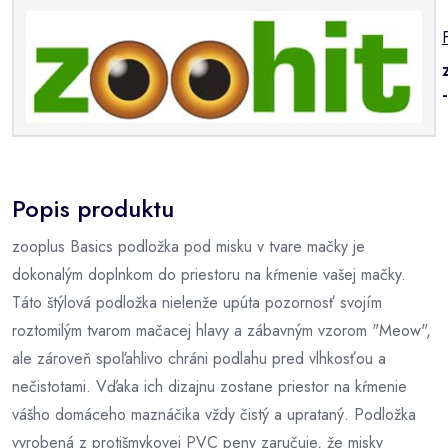
Popis produktu
zooplus Basics podložka pod misku v tvare mačky je
dokonalým doplnkom do priestoru na kŕmenie vašej mačky.
Táto štýlová podložka nielenže upúta pozornosť svojím
roztomilým tvarom mačacej hlavy a zábavným vzorom "Meow",
ale zároveň spoľahlivo chráni podlahu pred vlhkosťou a
nečistotami. Vďaka ich dizajnu zostane priestor na kŕmenie
vášho domáceho maznáčika vždy čistý a uprataný. Podložka
vyrobená z protišmykovej PVC peny zaručuje, že misky