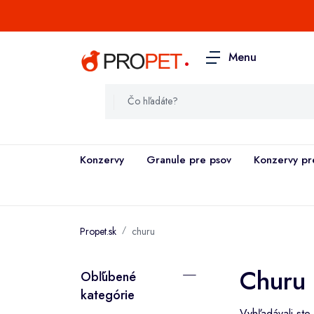
.
Menu
Konzervy
Granule pre psov
Konzervy pr
Propet.sk
churu
Churu
Obľúbené
kategórie
Vyhľadávali st