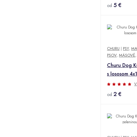
5 €
od
CHURU
|
PSY
,
MA
PSOV
,
MÄSOVÉ
,
Churu Dog K
s lososom 4x
V
2 €
od