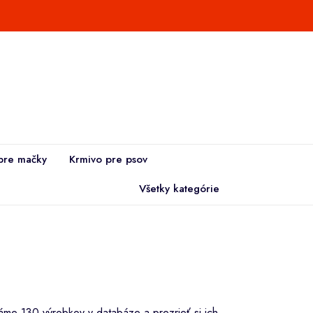
pre mačky
Krmivo pre psov
Všetky kategórie
me 130 výrobkov v databáze a prezrieť si ich