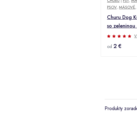
CHURU
|
PSY
,
MA
PSOV
,
MÄSOVÉ
,
Churu Dog K
so zeleninou
V
2 €
od
Produkty zorade