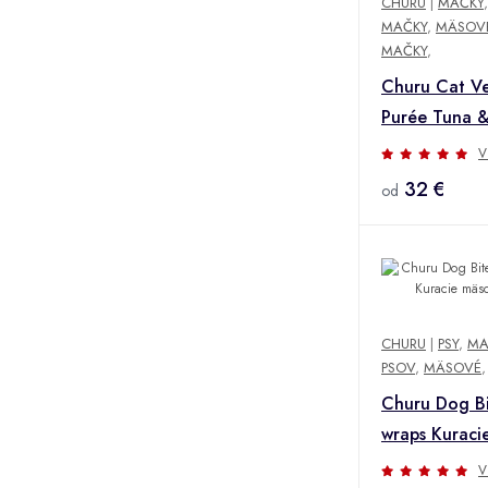
CHURU
|
MAČKY
MAČKY
,
MÄSOVÉ
MAČKY
,
Churu Cat Ve
Purée Tuna &
Varieties 50
V
32 €
od
CHURU
|
PSY
,
MA
PSOV
,
MÄSOVÉ
,
Churu Dog Bi
wraps Kuraci
8x12g
V