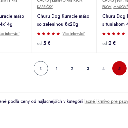
ŠKRTY PRE
CHURU
|
KRMIVO PRE PSOV
,
CHURU
|
PSY
,
M
KAPSIČKY
,
PSOV
,
MÄSOV
uracie mäso
Churu Dog Kuracie mäso
Churu Dog 
 4x14g
so zeleninou 8x20g
s tuniakom 
iac informácií
Viac informácií
5 €
2 €
od
od
1
2
3
4
5
né podľa ceny od najlacnejších v kategórii
lacné |krmivo pre psov