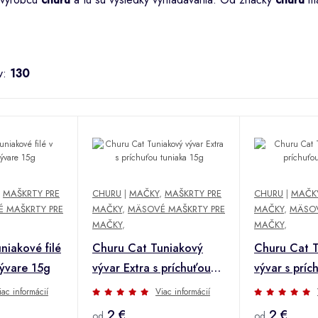
v:
130
,
MAŠKRTY PRE
CHURU
|
MAČKY
,
MAŠKRTY PRE
CHURU
|
MAČK
 MAŠKRTY PRE
MAČKY
,
MÄSOVÉ MAŠKRTY PRE
MAČKY
,
MÄSOV
MAČKY
,
MAČKY
,
niakové filé
Churu Cat Tuniakový
Churu Cat 
ývare 15g
vývar Extra s príchuťou
vývar s príc
tuniaka 15g
15g
iac informácií
Viac informácií
2 €
2 €
od
od