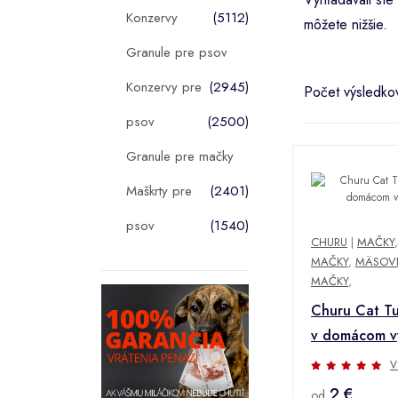
Konzervy
(5112)
môžete nižšie.
Granule pre psov
Konzervy pre
(2945)
Počet výsledko
psov
(2500)
Granule pre mačky
Maškrty pre
(2401)
psov
(1540)
CHURU
|
MAČKY
MAČKY
,
MÄSOVÉ
MAČKY
,
Churu Cat Tu
v domácom v
V
2 €
od