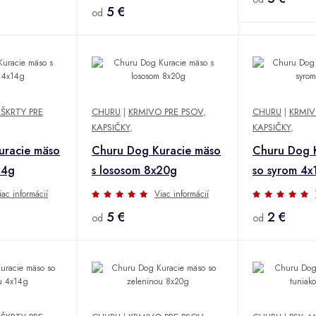
5 €
od
ŠKRTY PRE
CHURU
|
KRMIVO PRE PSOV
,
CHURU
|
KRMIV
KAPSIČKY
,
KAPSIČKY
,
uracie mäso
Churu Dog Kuracie mäso
Churu Dog 
14g
s lososom 8x20g
so syrom 4x
iac informácií
Viac informácií
5 €
2 €
od
od