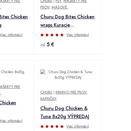
AŠKRTY PRE
CHURU
|
PSY
,
MAŠKRTY PRE
É
,
PSOV
,
MÄSOVÉ
,
ites Chicken
Churu Dog Bites Chicken
g
wraps Kuracie
mäso+losos 8x12g
Viac informácií
Viac informácií
5 €
od
AŠKRTY PRE
CHURU
|
KRMIVO PRE PSOV
,
É
,
KAPSIČKY
,
Chicken
Churu Dog Chicken &
Tuna 8x20g VÝPREDAJ
Viac informácií
Viac informácií