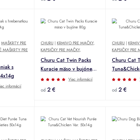
,
MAŠKRTY PRE
CHURU
|
KRMIVO PRE MAČKY
,
CHURU
|
KRMIV
 MAŠKRTY PRE
KAPSIČKY PRE MAČKY
,
KAPSIČKY PRE
Churu Cat Twin Packs
Churu Cat T
niak s
Kuracie mäso v bujóne
Tuna&Chicke
 4x14g
80g
80g
Viac informácií
iac informácií
2 €
2 €
od
od