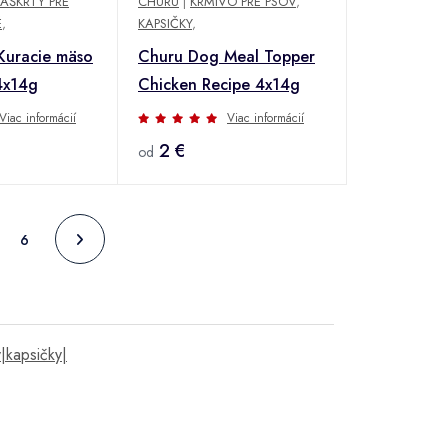
AŠKRTY PRE
CHURU
|
KRMIVO PRE PSOV
,
É
,
KAPSIČKY
,
Kuracie mäso
Churu Dog Meal Topper
4x14g
Chicken Recipe 4x14g
Viac informácií
Viac informácií
2 €
od
6
|kapsičky|