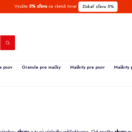
Využite
5% zľavu
na všetok tovar
Získať zľavu 5%
e psov
Granule pre mačky
Maškrty pre psov
Maškrty 
e výrobcu
churu
a tu sú výsledky vyhľadávania. Od značky
churu
má