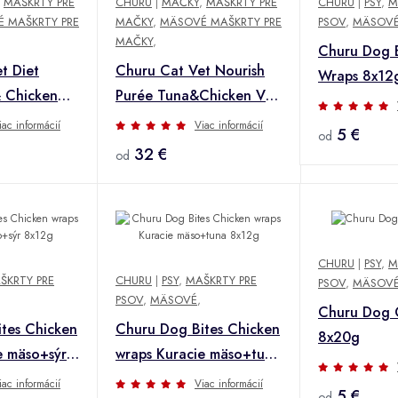
,
MAŠKRTY PRE
CHURU
|
MAČKY
,
MAŠKRTY PRE
CHURU
|
PSY
,
M
 MAŠKRTY PRE
MAČKY
,
MÄSOVÉ MAŠKRTY PRE
PSOV
,
MÄSOV
MAČKY
,
Churu Dog B
t Diet
Churu Cat Vet Nourish
Wraps 8x12
 Chicken
Purée Tuna&Chicken Var.
x14g
50x14g
iac informácií
Viac informácií
5 €
od
32 €
od
CHURU
|
PSY
,
M
ŠKRTY PRE
CHURU
|
PSY
,
MAŠKRTY PRE
PSOV
,
MÄSOV
PSOV
,
MÄSOVÉ
,
Churu Dog 
tes Chicken
Churu Dog Bites Chicken
8x20g
e mäso+sýr
wraps Kuracie mäso+tuna
8x12g
iac informácií
Viac informácií
5 €
od