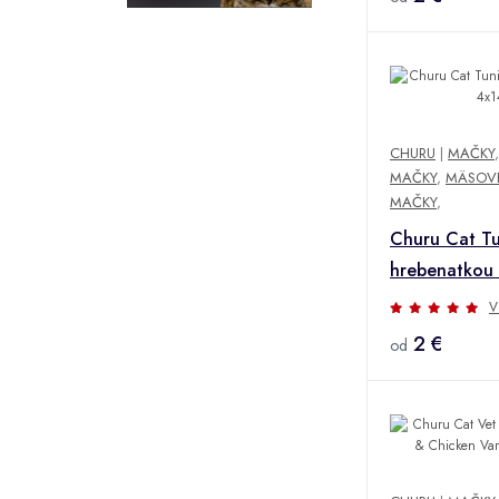
CHURU
|
MAČKY
MAČKY
,
MÄSOVÉ
MAČKY
,
Churu Cat Tu
hrebenatkou
V
2 €
od