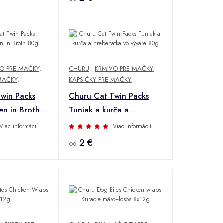
O PRE MAČKY
,
CHURU
|
KRMIVO PRE MAČKY
,
 MAČKY
,
KAPSIČKY PRE MAČKY
,
win Packs
Churu Cat Twin Packs
n in Broth
Tuniak a kurča a
hrebenatka vo vývare
Viac informácií
Viac informácií
80g
2 €
od