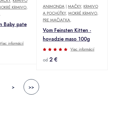
AČKY
,
KRMIVO
ANIMONDA
|
MAČKY
,
KRMIVO
OKRÉ KRMIVO
,
A POCHÚŤKY
,
MOKRÉ KRMIVO
,
,
PRE MAČIATKA
,
n Baby pate
Vom Feinsten Kitten -
hovadzie maso 100g
Viac informácií
Viac informácií
2 €
od
>
>>