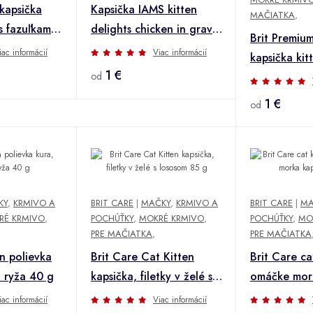
kapsička
Kapsička IAMS kitten
MAČIATKA
,
s fazuľkami
delights chicken in gravy
Brit Premium
85 g
iac informácií
Viac informácií
kapsička kitt
1 €
od
šťave s kur
1 €
od
KY
,
KRMIVO A
BRIT CARE
|
MAČKY
,
KRMIVO A
BRIT CARE
|
MA
RÉ KRMIVO
,
POCHÚŤKY
,
MOKRÉ KRMIVO
,
POCHÚŤKY
,
MO
PRE MAČIATKA
,
PRE MAČIATKA
n polievka
Brit Care Cat Kitten
Brit Care cat
a ryža 40 g
kapsička, filetky v želé s
omáčke mor
lososom 85 g
85 g
iac informácií
Viac informácií