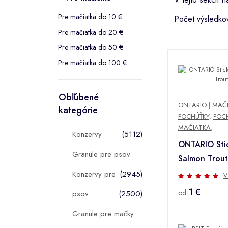
Pre mačiatka do 10 €
Počet výsledko
Pre mačiatka do 20 €
Pre mačiatka do 50 €
Pre mačiatka do 100 €
Obľúbené
ONTARIO
|
MAČ
kategórie
POCHÚŤKY
,
POC
MAČIATKA
,
Konzervy
(5112)
ONTARIO Stic
Granule pre psov
Salmon Trout
Konzervy pre
(2945)
V
1 €
od
psov
(2500)
Granule pre mačky