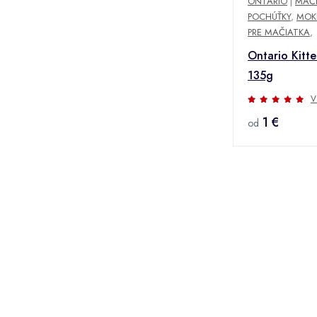
ONTARIO
|
MAČ
POCHÚŤKY
,
MOK
PRE MAČIATKA
,
Ontario Kitte
135g
V
1 €
od