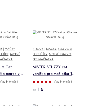
UM
|
MAČKY
,
STUZZY
|
MAČKY
,
KRMIVO A
HÚŤKY
,
MOKRÉ
POCHÚŤKY
,
MOKRÉ KRMIVO
,
MAČIATKA
,
PRE MAČIATKA
,
ium Cat
MISTER STUZZY cat
ička morka v
vanička pre mačiatka 100
g
Viac informácií
Viac informácií
1 €
od