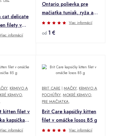
Ontario polievka pre
mačiatka tuniak, ryža a
 cat delicate
zelenina 40 g
Viac informácií
en filety v
1 €
acinou 85g
od
Viac informácií
ČKY
,
KRMIVO A
BRIT CARE
|
MAČKY
,
KRMIVO A
KRÉ KRMIVO
,
POCHÚŤKY
,
MOKRÉ KRMIVO
,
,
PRE MAČIATKA
,
 kitten filet v
Brit Care kapsičky kitten
ka kapsička
filet v omáčke losos 85 g
Viac informácií
Viac informácií