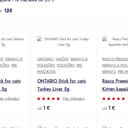
v:
125
KY
,
KRMIVO A
ONTARIO
|
MAČKY
,
KRMIVO A
RASCO PREMI
HÚŤKY
,
PRE
POCHÚŤKY
,
POCHÚŤKY
,
PRE
KRMIVO A POC
MAČIATKA
,
KRMIVO
,
PRE 
k for cats
ONTARIO Stick for cats
Rasco Prem
 5g
Turkey Liver 5g
Kitten kaps
šťave 85 g
iac informácií
Viac informácií
1 €
1 €
od
od