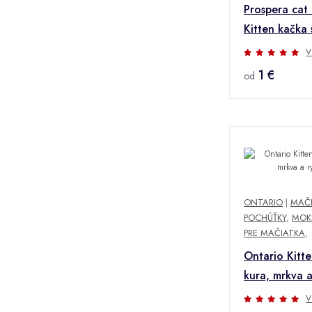
Prospera cat 
Kitten kačka 
85 g
V
1 €
od
ONTARIO
|
MAČ
POCHÚŤKY
,
MOK
PRE MAČIATKA
,
Ontario Kitte
kura, mrkva 
V