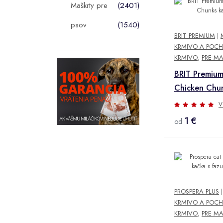
Maškrty pre
(2401)
psov
(1540)
BRIT PREMIUM
|
KRMIVO A POCH
KRMIVO
,
PRE M
BRIT Premium
Chicken Chu
kaps.100g
V
1 €
od
PROSPERA PLUS
KRMIVO A POCH
KRMIVO
,
PRE M