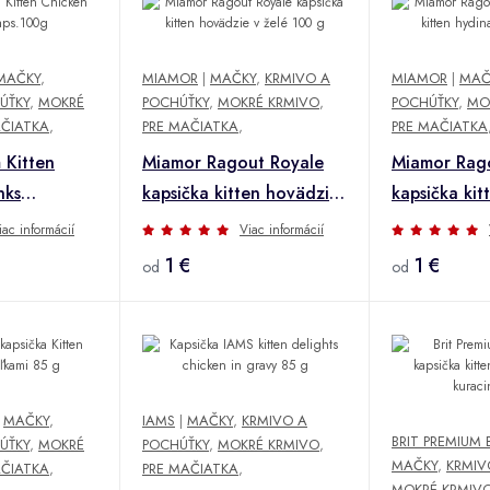
MAČKY
,
MIAMOR
|
MAČKY
,
KRMIVO A
MIAMOR
|
MAČ
ÚŤKY
,
MOKRÉ
POCHÚŤKY
,
MOKRÉ KRMIVO
,
POCHÚŤKY
,
MO
AČIATKA
,
PRE MAČIATKA
,
PRE MAČIATKA
 Kitten
Miamor Ragout Royale
Miamor Rag
nks
kapsička kitten hovädzie
kapsička kit
v želé 100 g
želé 100 g
iac informácií
Viac informácií
1 €
1 €
od
od
|
MAČKY
,
IAMS
|
MAČKY
,
KRMIVO A
BRIT PREMIUM 
ÚŤKY
,
MOKRÉ
POCHÚŤKY
,
MOKRÉ KRMIVO
,
MAČKY
,
KRMIV
AČIATKA
,
PRE MAČIATKA
,
MOKRÉ KRMIV