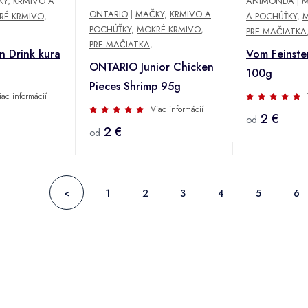
KY
,
KRMIVO A
ANIMONDA
|
M
ONTARIO
|
MAČKY
,
KRMIVO A
RÉ KRMIVO
,
A POCHÚŤKY
,
M
POCHÚŤKY
,
MOKRÉ KRMIVO
,
PRE MAČIATKA
PRE MAČIATKA
,
n Drink kura
Vom Feinste
ONTARIO Junior Chicken
100g
Pieces Shrimp 95g
iac informácií
Viac informácií
2 €
od
2 €
od
<
1
2
3
4
5
6