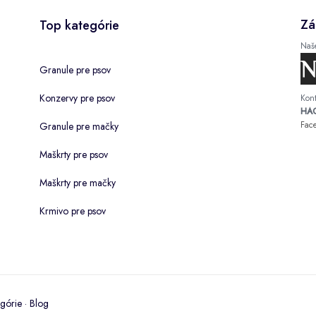
Zá
Top kategórie
Naš
Granule pre psov
Konzervy pre psov
Kont
HAC
Fac
Granule pre mačky
Maškrty pre psov
Maškrty pre mačky
Krmivo pre psov
górie
·
Blog