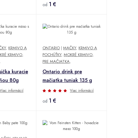
1 €
od
ČKY
,
KRMIVO A
ONTARIO
|
MAČKY
,
KRMIVO A
KRÉ KRMIVO
,
POCHÚŤKY
,
MOKRÉ KRMIVO
,
,
PRE MAČIATKA
,
sička kuracie
Ontario drink pre
eňou 80g
mačiatka tuniak 135 g
Viac informácií
Viac informácií
1 €
od