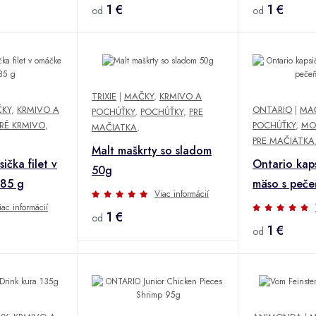
1 €
1 €
od
od
TRIXIE
|
MAČKY
,
KRMIVO A
KY
,
KRMIVO A
ONTARIO
|
MA
POCHÚŤKY
,
POCHÚŤKY
,
PRE
RÉ KRMIVO
,
POCHÚŤKY
,
MO
MAČIATKA
,
PRE MAČIATKA
Malt maškrty so sladom
ička filet v
Ontario kap
50g
 85 g
mäso s peč
Viac informácií
iac informácií
1 €
od
1 €
od