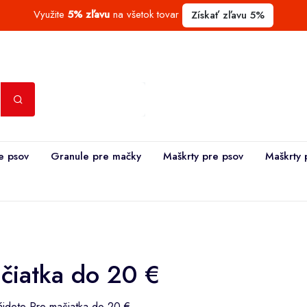
Využite
5% zľavu
na všetok tovar
Získať zľavu 5%
e psov
Granule pre mačky
Maškrty pre psov
Maškrty 
čiatka do 20 €
nájdete Pre mačiatka do 20 €.