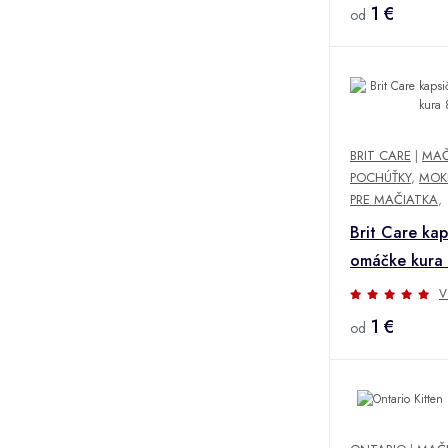
1 €
od
BRIT CARE
|
MAČ
POCHÚŤKY
,
MOK
PRE MAČIATKA
,
Brit Care kaps
omáčke kura
V
1 €
od