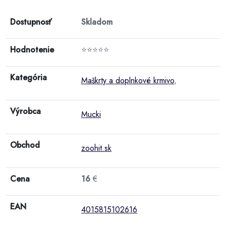
Dostupnosť
Skladom
Hodnotenie
⭐⭐⭐⭐⭐
Kategória
Maškrty a doplnkové krmivo
,
Výrobca
Mucki
Obchod
zoohit.sk
Cena
16
€
EAN
4015815102616