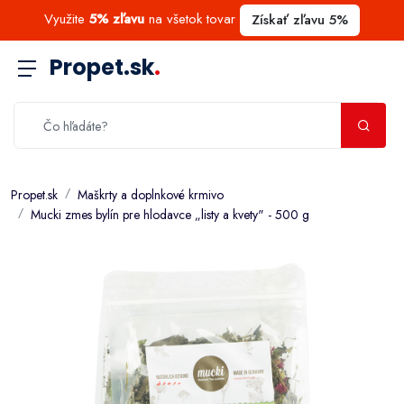
Využite
5% zľavu
na všetok tovar
Získať zľavu 5%
Propet.sk
.
Propet.sk
Maškrty a doplnkové krmivo
Mucki zmes bylín pre hlodavce „listy a kvety" - 500 g