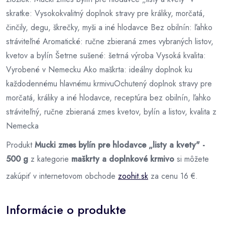
skratke: Vysokokvalitný doplnok stravy pre králiky, morčatá,
činčily, degu, škrečky, myši a iné hlodavce Bez obilnín: ľahko
stráviteľné Aromatické: ručne zbieraná zmes vybraných listov,
kvetov a bylín Šetrne sušené: šetrná výroba Vysoká kvalita:
Vyrobené v Nemecku Ako maškrta: ideálny doplnok ku
každodennému hlavnému krmivuOchutený doplnok stravy pre
morčatá, králiky a iné hlodavce, receptúra bez obilnín, ľahko
stráviteľný, ručne zbieraná zmes kvetov, bylín a listov, kvalita z
Nemecka
Produkt
Mucki zmes bylín pre hlodavce „listy a kvety" -
500 g
z kategorie
maškrty a doplnkové krmivo
si môžete
zakúpiť v internetovom obchode
zoohit.sk
za cenu 16 €.
Informácie o produkte