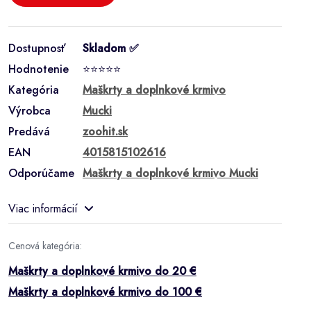
Dostupnosť
Skladom ✅
Hodnotenie
⭐⭐⭐⭐⭐
Kategória
Maškrty a doplnkové krmivo
Výrobca
Mucki
Predává
zoohit.sk
EAN
4015815102616
Odporúčame
Maškrty a doplnkové krmivo Mucki
Viac informácií
Cenová kategória:
Maškrty a doplnkové krmivo do 20 €
Maškrty a doplnkové krmivo do 100 €