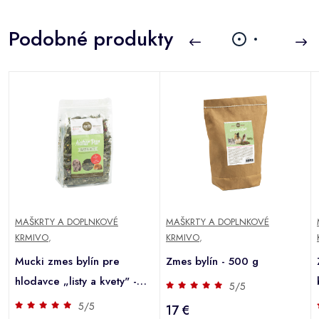
Podobné produkty
MAŠKRTY A DOPLNKOVÉ
MAŠKRTY A DOPLNKOVÉ
KRMIVO
,
KRMIVO
,
Mucki zmes bylín pre
Zmes bylín - 500 g
hlodavce „listy a kvety" -
5/5
Výhodné balenie: 2 x 500 g
5/5
17 €