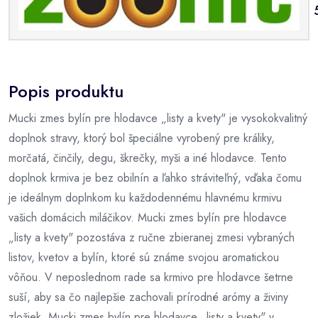
Popis produktu
Mucki zmes bylín pre hlodavce „listy a kvety" je vysokokvalitný
doplnok stravy, ktorý bol špeciálne vyrobený pre králiky,
morčatá, činčily, degu, škrečky, myši a iné hlodavce. Tento
doplnok krmiva je bez obilnín a ľahko stráviteľný, vďaka čomu
je ideálnym doplnkom ku každodennému hlavnému krmivu
vašich domácich miláčikov. Mucki zmes bylín pre hlodavce
„listy a kvety" pozostáva z ručne zbieranej zmesi vybraných
listov, kvetov a bylín, ktoré sú známe svojou aromatickou
vôňou. V neposlednom rade sa krmivo pre hlodavce šetrne
suší, aby sa čo najlepšie zachovali prírodné arómy a živiny
zložiek. Mucki zmes bylín pre hlodavce „listy a kvety" v