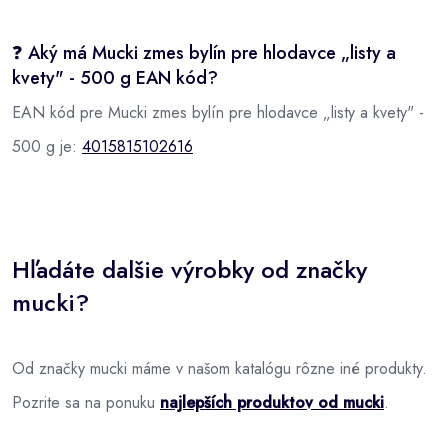
❓ Aký má Mucki zmes bylín pre hlodavce „listy a
kvety" - 500 g EAN kód?
EAN kód pre Mucki zmes bylín pre hlodavce „listy a kvety" -
500 g je:
4015815102616
Hľadáte dalšie výrobky od značky
mucki?
Od značky mucki máme v našom katalógu rôzne iné produkty.
Pozrite sa na ponuku
najlepších produktov od mucki
.