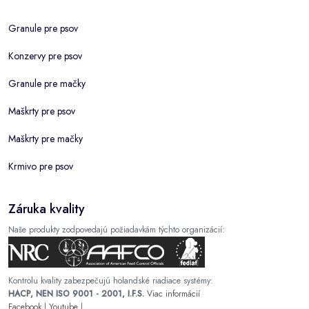
Granule pre psov
Konzervy pre psov
Granule pre mačky
Maškrty pre psov
Maškrty pre mačky
Krmivo pre psov
Záruka kvality
Naše produkty zodpovedajú požiadavkám týchto organizácií:
Kontrolu kvality zabezpečujú holandské riadiace systémy:
HACP, NEN ISO 9001 - 2001, I.F.S.
Viac informácií
Facebook
|
Youtube
|